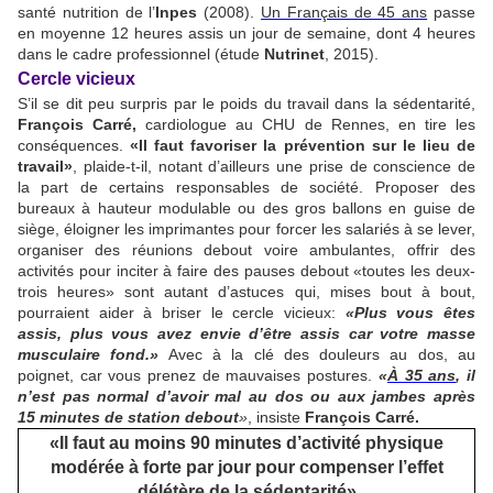
santé nutrition de l’
Inpes
(2008).
Un Français de 45 ans
passe
en moyenne 12 heures assis un jour de semaine, dont 4 heures
dans le cadre professionnel (étude
Nutrinet
, 2015).
Cercle vicieux
S’il se dit peu surpris par le poids du travail dans la sédentarité,
François Carré,
cardiologue au CHU de Rennes, en tire les
conséquences.
«Il faut favoriser la prévention sur le lieu de
travail»
, plaide-t-il, notant d’ailleurs une prise de conscience de
la part de certains responsables de société. Proposer des
bureaux à hauteur modulable ou des gros ballons en guise de
siège, éloigner les imprimantes pour forcer les salariés à se lever,
organiser des réunions debout voire ambulantes, offrir des
activités pour inciter à faire des pauses debout «toutes les deux-
trois heures» sont autant d’astuces qui, mises bout à bout,
pourraient aider à briser le cercle vicieux:
«Plus vous êtes
assis, plus vous avez envie d’être assis car votre masse
musculaire fond.»
Avec à la clé des douleurs au dos, au
poignet, car vous prenez de mauvaises postures.
«
À 35 ans
, il
n’est pas normal d’avoir mal au dos ou aux jambes après
15 minutes de station debout
»
, insiste
François Carré.
«Il faut au moins 90 minutes d’activité physique
modérée à forte par jour pour compenser l’effet
délétère de la sédentarité»