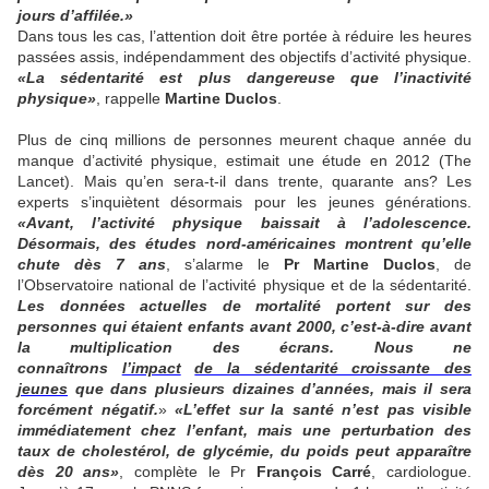
jours d’affilée.»
Dans tous les cas, l’attention doit être portée à réduire les heures
passées assis, indépendamment des objectifs d’activité physique.
«La sédentarité est plus dangereuse que l’inactivité
physique»
, rappelle
Martine Duclos
.
Plus de cinq millions de personnes meurent chaque année du
manque d’activité physique, estimait une étude en 2012 (The
Lancet). Mais qu’en sera-t-il dans trente, quarante ans? Les
experts s’inquiètent désormais pour les jeunes générations.
«Avant, l’activité physique baissait à l’adolescence.
Désormais, des études nord-américaines montrent qu’elle
chute dès 7 ans
, s’alarme le
Pr Martine Duclos
, de
l’Observatoire national de l’activité physique et de la sédentarité.
Les données actuelles de mortalité portent sur des
personnes qui étaient enfants avant 2000, c’est-à-dire avant
la multiplication des écrans. Nous ne
connaîtrons
l’impact
de la sédentarité croissante des
jeunes
que dans plusieurs dizaines d’années, mais il sera
forcément négatif.
»
«L’effet sur la santé n’est pas visible
immédiatement chez l’enfant, mais une perturbation des
taux de cholestérol, de glycémie, du poids peut apparaître
dès 20 ans»
, complète le Pr
François Carré
, cardiologue.