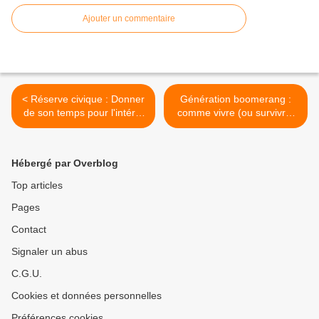
Ajouter un commentaire
< Réserve civique : Donner
Génération boomerang :
de son temps pour l'intérêt
comme vivre (ou survivre)
général
au retour des enfants ! >
Hébergé par Overblog
Top articles
Pages
Contact
Signaler un abus
C.G.U.
Cookies et données personnelles
Préférences cookies