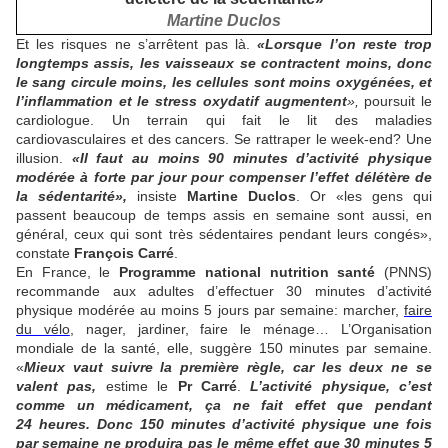
Martine Duclos
Et les risques ne s’arrêtent pas là.
«Lorsque l’on reste trop
longtemps assis, les vaisseaux se contractent moins, donc
le sang circule moins, les cellules sont moins oxygénées, et
l’inflammation et le stress oxydatif augmentent
»,
poursuit le
cardiologue. Un terrain qui fait le lit des maladies
cardiovasculaires et des cancers. Se rattraper le week-end? Une
illusion.
«Il faut au moins 90 minutes d’activité physique
modérée à forte par jour pour compenser l’effet délétère de
la sédentarité»,
insiste
Martine Duclos
. Or «les gens qui
passent beaucoup de temps assis en semaine sont aussi, en
général, ceux qui sont très sédentaires pendant leurs congés»,
constate
François Carré
.
En France, le
Programme national nutrition santé
(PNNS)
recommande aux adultes d’effectuer 30 minutes d’activité
physique modérée au moins 5 jours par semaine: marcher,
faire
du vélo
, nager, jardiner, faire le ménage… L’Organisation
mondiale de la santé, elle, suggère 150 minutes par semaine.
«
Mieux vaut suivre la première règle, car les deux ne se
valent pas,
estime le
Pr Carré
.
L’activité physique, c’est
comme un médicament, ça ne fait effet que pendant
24 heures. Donc 150 minutes d’activité physique une fois
par semaine ne produira pas le même effet que 30 minutes 5