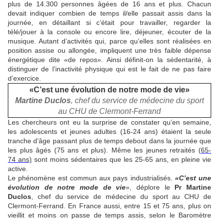
plus de 14.300 personnes âgées de 16 ans et plus. Chacun
devait indiquer combien de temps il/elle passait assis dans la
journée, en détaillant si c’était pour travailler, regarder la
télé/jouer à la console ou encore lire, déjeuner, écouter de la
musique. Autant d’activités qui, parce qu’elles sont réalisées en
position assise ou allongée, impliquent une très faible dépense
énergétique dite «de repos». Ainsi définit-on la sédentarité, à
distinguer de l’inactivité physique qui est le fait de ne pas faire
d’exercice.
«C’est une évolution de notre mode de vie»
Martine Duclos
, chef du service de médecine du sport
au CHU de Clermont-Ferrand
Les chercheurs ont eu la surprise de constater qu’en semaine,
les adolescents et jeunes adultes (16-24 ans) étaient la seule
tranche d’âge passant plus de temps debout dans la journée que
les plus âgés (75 ans et plus). Même les jeunes retraités (
65-
74 ans)
sont moins sédentaires que les 25-65 ans, en pleine vie
active.
Le phénomène est commun aux pays industrialisés.
«C’est une
évolution de notre mode de vie
», déplore le
Pr Martine
Duclos
, chef du service de médecine du sport au CHU de
Clermont-Ferrand. En France aussi, entre 15 et 75 ans, plus on
vieillit et moins on passe de temps assis, selon le Baromètre