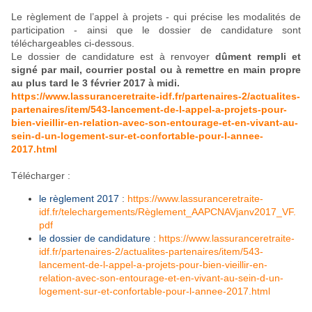
Le règlement de l’appel à projets - qui précise les modalités de
participation - ainsi que le dossier de candidature sont
téléchargeables ci-dessous.
Le dossier de candidature est à renvoyer
dûment rempli et
signé par mail, courrier postal ou à remettre en main propre
au plus tard le 3 février 2017 à midi.
https://www.lassuranceretraite-idf.fr/partenaires-2/actualites-
partenaires/item/543-lancement-de-l-appel-a-projets-pour-
bien-vieillir-en-relation-avec-son-entourage-et-en-vivant-au-
sein-d-un-logement-sur-et-confortable-pour-l-annee-
2017.html
Télécharger :
le règlement 2017
:
https://www.lassuranceretraite-
idf.fr/telechargements/Règlement_AAPCNAVjanv2017_VF.
pdf
le dossier de candidature
:
https://www.lassuranceretraite-
idf.fr/partenaires-2/actualites-partenaires/item/543-
lancement-de-l-appel-a-projets-pour-bien-vieillir-en-
relation-avec-son-entourage-et-en-vivant-au-sein-d-un-
logement-sur-et-confortable-pour-l-annee-2017.html