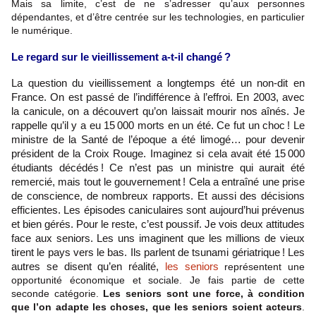
Mais sa limite, c’est de ne s’adresser qu’aux personnes
dépendantes, et d’être centrée sur les technologies, en particulier
le numérique.
Le regard sur le vieillissement a-t-il changé ?
La question du vieillissement a longtemps été un non-dit en
France. On est passé de l’indifférence à l’effroi. En 2003, avec
la canicule, on a découvert qu’on laissait mourir nos aînés. Je
rappelle qu’il y a eu 15 000 morts en un été. Ce fut un choc ! Le
ministre de la Santé de l’époque a été limogé… pour devenir
président de la Croix Rouge. Imaginez si cela avait été 15 000
étudiants décédés ! Ce n’est pas un ministre qui aurait été
remercié, mais tout le gouvernement ! Cela a entraîné une prise
de conscience, de nombreux rapports. Et aussi des décisions
efficientes. Les épisodes caniculaires sont aujourd’hui prévenus
et bien gérés. Pour le reste, c’est poussif. Je vois deux attitudes
face aux seniors. Les uns imaginent que les millions de vieux
tirent le pays vers le bas. Ils parlent de tsunami gériatrique ! Les
autres se disent qu’en réalité,
les seniors
représentent une
opportunité économique et sociale. Je fais partie de cette
seconde catégorie.
Les seniors sont une force, à condition
que l’on adapte les choses, que les seniors soient acteurs
.