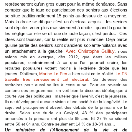
représenteront qu’un gros quart pour la même échéance. Sans
compter que le taux de participation des seniors aux élections
se situe traditionnellement 15 points au-dessus de la moyenne.
Mais la droite se dit que c’est un électorat acquis – les seniors
sont réputés voter plus massivement à droite - quand la gauche
les néglige car elle se dit que de toute façon, c’est perdu… Ces
idées sont fausses, car la réalité est plus nuancée. Déjà parce
qu’une partie des seniors sont d’anciens soixante-huitards avec
un attachement à la gauche.
Avec Christophe Guilluy
, nous
avions mis en exergue, dès 2012, que dans les milieux
populaires, contrairement à ce que l’on pourrait croire, les
retraités populaires votent moins à l’extrême droite que les
jeunes.
D’ailleurs,
Marine Le Pen
a bien saisi cette réalité.
Le FN
travaille très sérieusement cet électorat
. Sa défense des
territoires peut aussi se lire à cette aune. Pour en revenir au
contenu des programmes, on voit bien le discours idéologique à
courte vue des politiques : marteler que l’avenir, c’est la jeunesse.
Ils ne développent aucune vision d’une société de la longévité. Le
sujet est pratiquement absent des débats de la primaire de la
droite. Selon une étude du Cevipof, 43 % des participants
annoncés à la primaire ont plus de 65 ans. Et 27 % se situent
entre 50 et 64 ans. Contre seulement 14 % de 18-34 ans…
Un ministère de l’Allongement de la vie et de