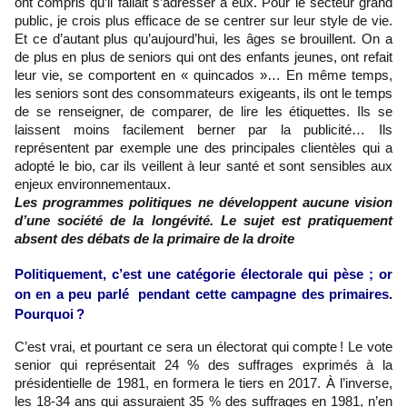
ont compris qu’il fallait s’adresser à eux. Pour le secteur grand
public, je crois plus efficace de se centrer sur leur style de vie.
Et ce d’autant plus qu’aujourd’hui, les âges se brouillent. On a
de plus en plus de seniors qui ont des enfants jeunes, ont refait
leur vie, se comportent en « quincados »… En même temps,
les seniors sont des consommateurs exigeants, ils ont le temps
de se renseigner, de comparer, de lire les étiquettes. Ils se
laissent moins facilement berner par la publicité… Ils
représentent par exemple une des principales clientèles qui a
adopté le bio, car ils veillent à leur santé et sont sensibles aux
enjeux environnementaux.
Les programmes politiques ne développent aucune vision
d’une société de la longévité. Le sujet est pratiquement
absent des débats de la primaire de la droite
Politiquement, c’est une catégorie électorale qui pèse ; or
on en a peu parlé pendant cette campagne des primaires.
Pourquoi ?
C’est vrai, et pourtant ce sera un électorat qui compte ! Le vote
senior qui représentait 24 % des suffrages exprimés à la
présidentielle de 1981, en formera le tiers en 2017. À l’inverse,
les 18-34 ans qui assuraient 35 % des suffrages en 1981, n’en