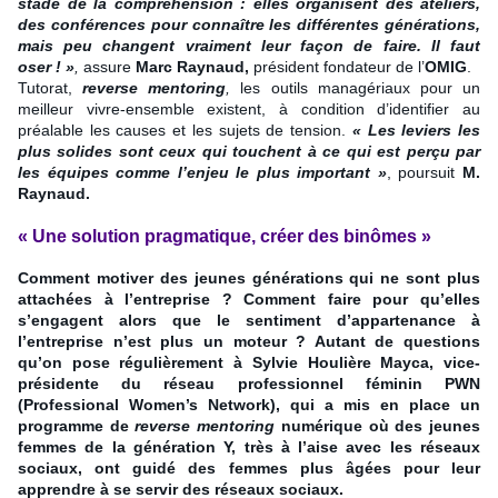
stade de la compréhension : elles organisent des ateliers,
des conférences pour connaître les différentes générations,
mais peu changent vraiment leur façon de faire. Il faut
oser ! »
,
assure
Marc Raynaud,
président fondateur de l’
OMIG
.
Tutorat,
reverse mentoring
,
les outils managériaux pour un
meilleur vivre-ensemble existent, à condition d’identifier au
préalable les causes et les sujets de tension.
« Les leviers les
plus solides sont ceux qui touchent à ce qui est perçu par
les équipes comme l’enjeu le plus important »
, poursuit
M.
Raynaud.
« Une solution pragmatique, créer des binômes »
Comment motiver des jeunes générations qui ne sont plus
attachées à l’entreprise ? Comment faire pour qu’elles
s’engagent alors que le sentiment d’appartenance à
l’entreprise n’est plus un moteur ? Autant de questions
qu’on pose régulièrement à
Sylvie Houlière Mayca
, vice-
présidente du réseau professionnel féminin
PWN
(
Professional Women’s Network
), qui a mis en place un
programme de
reverse mentoring
numérique où des jeunes
femmes de la génération Y, très à l’aise avec les réseaux
sociaux, ont guidé des femmes plus âgées pour leur
apprendre à se servir des réseaux sociaux.