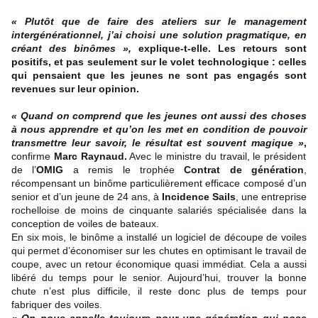
« Plutôt que de faire des ateliers sur le management
intergénérationnel, j’ai choisi une solution pragmatique, en
créant des binômes »,
explique-t-elle. Les retours sont
positifs, et pas seulement sur le volet technologique : celles
qui pensaient que les jeunes ne sont pas engagés sont
revenues sur leur opinion.
« Quand on comprend que les jeunes ont aussi des choses
à nous apprendre et qu’on les met en condition de pouvoir
transmettre leur savoir, le résultat est souvent magique »
,
confirme
Marc Raynaud.
Avec le ministre du travail, le président
de l’
OMIG
a remis le trophée
Contrat de génération
,
récompensant un binôme particulièrement efficace composé d’un
senior et d’un jeune de 24 ans, à
Incidence Sails
, une entreprise
rochelloise de moins de cinquante salariés spécialisée dans la
conception de voiles de bateaux.
En six mois, le binôme a installé un logiciel de découpe de voiles
qui permet d’économiser sur les chutes en optimisant le travail de
coupe, avec un retour économique quasi immédiat. Cela a aussi
libéré du temps pour le senior. Aujourd’hui, trouver la bonne
chute n’est plus difficile, il reste donc plus de temps pour
fabriquer des voiles.
« On nous appelle toujours pour une génération qui pose