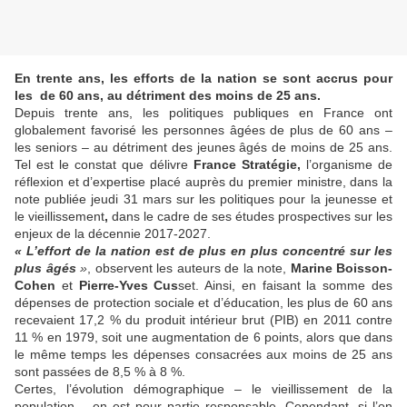
En trente ans, les efforts de la nation se sont accrus pour
les de 60 ans, au détriment des moins de 25 ans.
Depuis trente ans, les politiques publiques en France ont
globalement favorisé les personnes âgées de plus de 60 ans –
les seniors – au détriment des jeunes âgés de moins de 25 ans.
Tel est le constat que délivre
France Stratégie,
l’organisme de
réflexion et d’expertise placé auprès du premier ministre, dans la
note publiée jeudi 31 mars sur les politiques pour la jeunesse et
le vieillissement
,
dans le cadre de ses études prospectives sur les
enjeux de la décennie 2017-2027.
« L’effort de la nation est de plus en plus concentré sur les
plus âgés
»
, observent les auteurs de la note,
Marine Boisson-
Cohen
et
Pierre-Yves Cus
set. Ainsi, en faisant la somme des
dépenses de protection sociale et d’éducation, les plus de 60 ans
recevaient 17,2 % du produit intérieur brut (PIB) en 2011 contre
11 % en 1979, soit une augmentation de 6 points, alors que dans
le même temps les dépenses consacrées aux moins de 25 ans
sont passées de 8,5 % à 8 %.
Certes, l’évolution démographique – le vieillissement de la
population – en est pour partie responsable. Cependant, si l’on