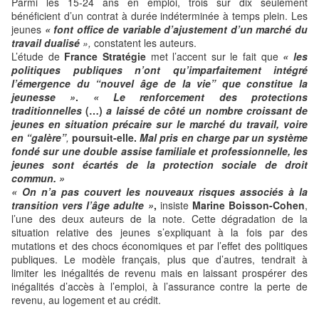
Parmi les 15-24 ans en emploi, trois sur dix seulement
bénéficient d’un contrat à durée indéterminée à temps plein. Les
jeunes
« font office de variable d’ajustement d’un marché du
travail dualisé
»,
constatent les auteurs.
L’étude de
France Stratégie
met l’accent sur le fait que
« les
politiques publiques n’ont qu’imparfaitement intégré
l’émergence du “nouvel âge de la vie” que constitue la
jeunesse »
.
« Le renforcement des protections
traditionnelles
(…)
a laissé de côté un nombre croissant de
jeunes en situation précaire sur le marché du travail, voire
en “galère”
,
poursuit-elle.
Mal pris en charge par un système
fondé sur une double assise familiale et professionnelle, les
jeunes sont écartés de la protection sociale de droit
commun. »
« On n’a pas couvert les nouveaux risques associés à la
transition vers l’âge adulte »
,
insiste
Marine Boisson-Cohen
,
l’une des deux auteurs de la note. Cette dégradation de la
situation relative des jeunes s’expliquant à la fois par des
mutations et des chocs économiques et par l’effet des politiques
publiques. Le modèle français, plus que d’autres, tendrait à
limiter les inégalités de revenu mais en laissant prospérer des
inégalités d’accès à l’emploi, à l’assurance contre la perte de
revenu, au logement et au crédit.