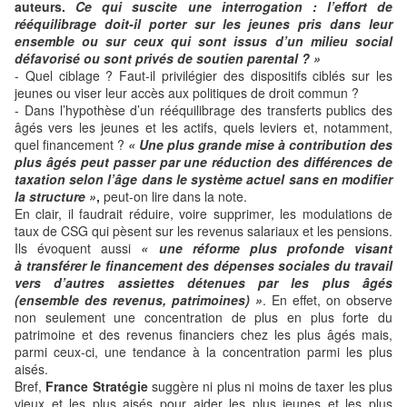
auteurs.
Ce qui suscite une interrogation : l’effort de
rééquilibrage doit-il porter sur les jeunes pris dans leur
ensemble ou sur ceux qui sont issus d’un milieu social
défavorisé ou sont privés de soutien parental ? »
- Quel ciblage ? Faut-il privilégier des dispositifs ciblés sur les
jeunes ou viser leur accès aux politiques de droit commun ?
- Dans l’hypothèse d’un rééquilibrage des transferts publics des
âgés vers les jeunes et les actifs, quels leviers et, notamment,
quel financement ?
« Une plus grande mise à contribution des
plus âgés peut passer par une réduction des différences de
taxation selon l’âge dans le système actuel sans en modifier
la structure »
,
peut-on lire dans la note.
En clair, il faudrait réduire, voire supprimer, les modulations de
taux de CSG qui pèsent sur les revenus salariaux et les pensions.
Ils évoquent aussi
« une réforme plus profonde visant
à transférer le financement des dépenses sociales du travail
vers d’autres assiettes détenues par les plus âgés
(ensemble des revenus, patrimoines) »
. En effet, on observe
non seulement une concentration de plus en plus forte du
patrimoine et des revenus financiers chez les plus âgés mais,
parmi ceux-ci, une tendance à la concentration parmi les plus
aisés.
Bref,
France Stratégie
suggère ni plus ni moins de taxer les plus
vieux et les plus aisés pour aider les plus jeunes et les plus