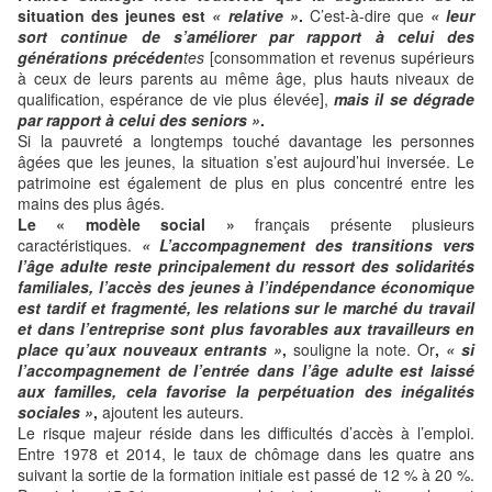
situation des jeunes est
« relative »
.
C’est-à-dire que
« leur
sort continue de s’améliorer par rapport à celui des
générations précéden
tes
[consommation et revenus supérieurs
à ceux de leurs parents au même âge, plus hauts niveaux de
qualification, espérance de vie plus élevée],
mais il se dégrade
par rapport à celui des seniors »
.
Si la pauvreté a longtemps touché davantage les personnes
âgées que les jeunes, la situation s’est aujourd’hui inversée. Le
patrimoine est également de plus en plus concentré entre les
mains des plus âgés.
Le « modèle social »
français présente plusieurs
caractéristiques.
« L’accompagnement des transitions vers
l’âge adulte reste principalement du ressort des solidarités
familiales, l’accès des jeunes à l’indépendance économique
est tardif et fragmenté, les relations sur le marché du travail
et dans l’entreprise sont plus favorables aux travailleurs en
place qu’aux nouveaux entrants »
,
souligne la note. Or
,
« si
l’accompagnement de l’entrée dans l’âge adulte est laissé
aux familles, cela favorise la perpétuation des inégalités
sociales »
,
ajoutent les auteurs.
Le risque majeur réside dans les difficultés d’accès à l’emploi.
Entre 1978 et 2014, le taux de chômage dans les quatre ans
suivant la sortie de la formation initiale est passé de 12 % à 20 %.