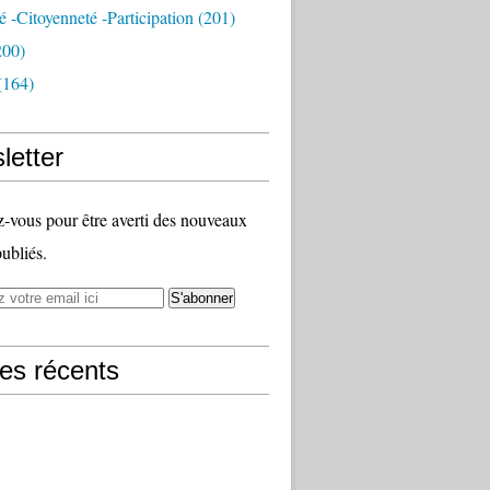
té -citoyenneté -participation
(201)
200)
(164)
letter
vous pour être averti des nouveaux
publiés.
les récents