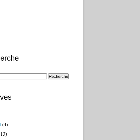
erche
ives
t
(4)
13)