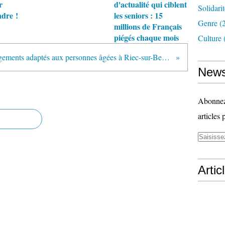
r
d'actualité qui ciblent
Solidari
ndre !
les seniors : 15
Genre
(
millions de Français
piégés chaque mois
Culture
Logements adaptés aux personnes âgées à Riec-sur-Belon- Bretagne- 29-
News
Abonnez-
articles 
Artic