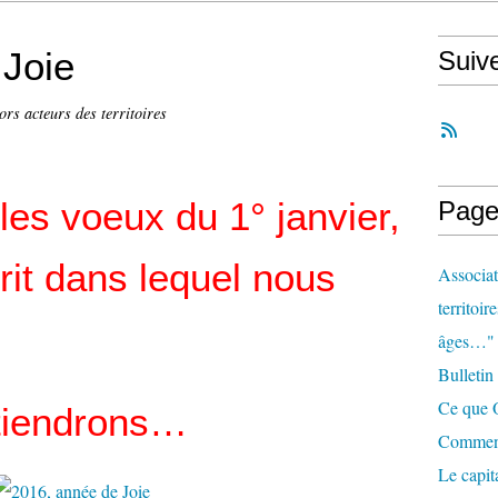
 Joie
Suiv
ors acteurs des territoires
les voeux du 1° janvier,
Page
prit dans lequel nous
Associat
territoir
âges…"
Bulletin
Ce que O
 tiendrons…
Comment 
Le capit