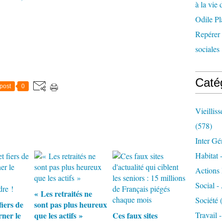
à la vie 
Odile Pl
Repérer l
sociales 
Caté
post
0
Vieillis
(578)
Inter Gé
Habitat 
Actions 
Social -
« Les retraités ne
Société
(
fiers de
sont pas plus heureux
rner le
que les actifs »
Ces faux sites
Travail 