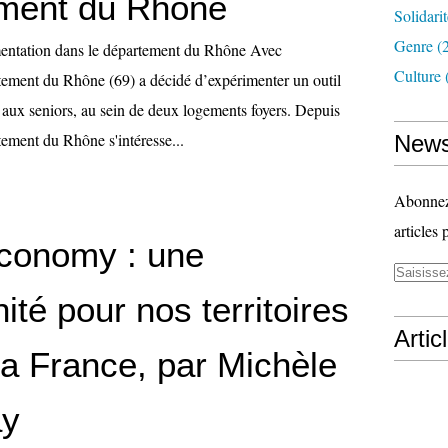
ment du Rhône
Solidari
Genre
(
mentation dans le département du Rhône Avec
Culture
tement du Rhône (69) a décidé d’expérimenter un outil
 aux seniors, au sein de deux logements foyers. Depuis
tement du Rhône s'intéresse...
News
Abonnez-
articles 
Economy : une
ité pour nos territoires
Artic
la France, par Michèle
ay