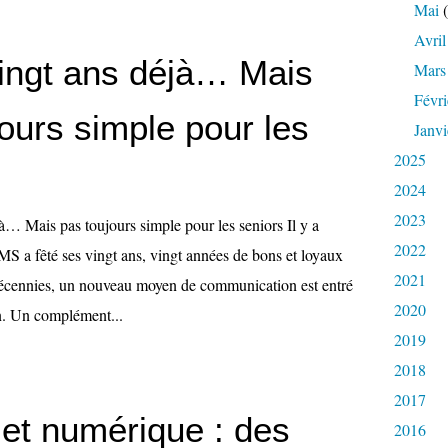
Mai
(
Avril
ingt ans déjà… Mais
Mars
Févri
ours simple pour les
Janvi
2025
2024
2023
à… Mais pas toujours simple pour les seniors Il y a
2022
MS a fêté ses vingt ans, vingt années de bons et loyaux
2021
décennies, un nouveau moyen de communication est entré
2020
n. Un complément...
2019
2018
2017
 et numérique : des
2016