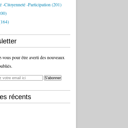
té -citoyenneté -participation
(201)
200)
(164)
letter
vous pour être averti des nouveaux
publiés.
les récents