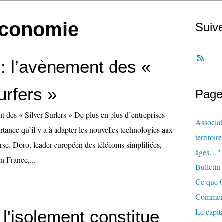
 economie
Suiv
 : l’avènement des «
urfers »
Page
t des « Silver Surfers » De plus en plus d’entreprises
Associat
tance qu’il y a à adapter les nouvelles technologies aux
territoir
erse. Doro, leader européen des télécoms simplifiées,
âges…"
n France,...
Bulletin
Ce que O
Comment 
Le capit
l'isolement constitue