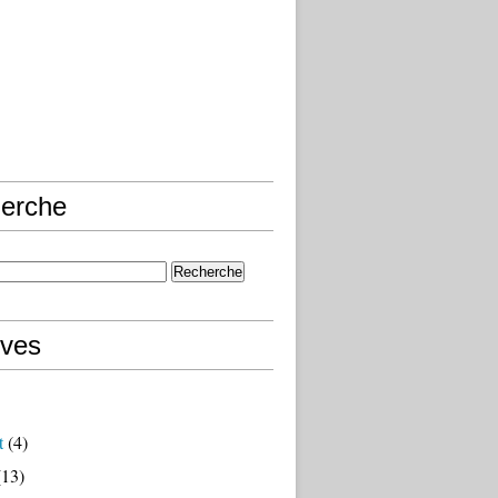
erche
ives
t
(4)
13)