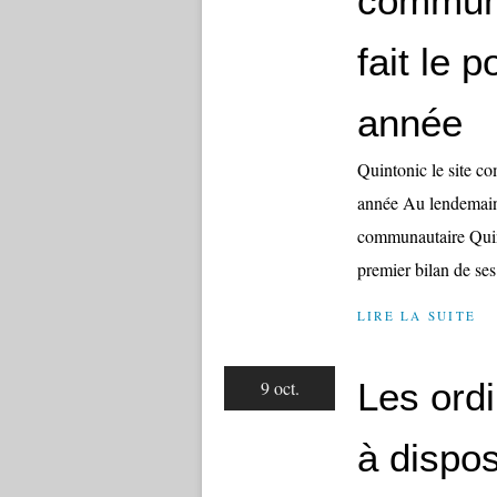
communa
fait le 
année
Quintonic le site co
année Au lendemain d
communautaire Quint
premier bilan de ses 
LIRE LA SUITE
Les ord
9 oct.
à dispos