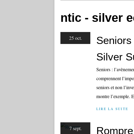
ntic - silver
Seniors
25 oct.
Silver S
Seniors : l’avènemen
comprennent l’impor
seniors et non l’inv
montre l’exemple. E
LIRE LA SUITE
Rompre 
7 sept.