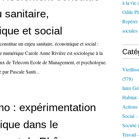
à la vie 
 sanitaire,
Odile Pl
Repérer l
que et social
sociales 
onstitue un enjeu sanitaire, économique et social :
Caté
 le numérique Carole Anne Rivière est sociologue à la
iaux de Telecom Ecole de Management, et psychologue.
Vieillis
e par Pascale Santi...
(578)
Inter Gé
Habitat 
mo : expérimentation
Actions 
Social -
ique dans le
Société
(
Travail 