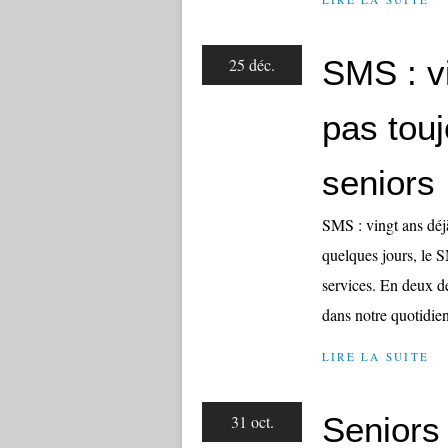
SMS : v
25 déc.
pas touj
seniors
SMS : vingt ans déj
quelques jours, le S
services. En deux 
dans notre quotidie
LIRE LA SUITE
Seniors
31 oct.