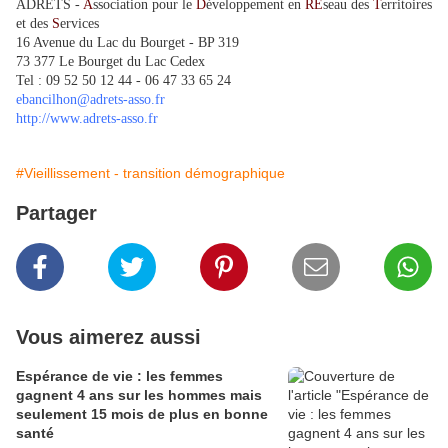
ADRETS -
A
ssociation pour le
D
éveloppement en
RE
seau des
T
erritoires
et des
S
ervices
16 Avenue du Lac du Bourget - BP 319
73 377 Le Bourget du Lac Cedex
Tel : 09 52 50 12 44 - 06 47 33 65 24
ebancilhon@adrets-asso.fr
http://www.adrets-asso.fr
#Vieillissement - transition démographique
Partager
Vous aimerez aussi
Espérance de vie : les femmes
gagnent 4 ans sur les hommes mais
seulement 15 mois de plus en bonne
santé