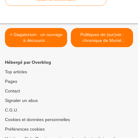
< Gagatorium : un ouvrage
Politiques de (sur)vie :
à découvrir…
chronique de Muriel
Boulmier >
Hébergé par Overblog
Top articles
Pages
Contact
Signaler un abus
C.G.U.
Cookies et données personnelles
Préférences cookies