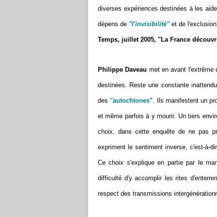
diverses expériences destinées à les aider
dépens de
"l'invisibilité"
et de l'exclusion
Temps, juillet 2005, "La France découv
Philippe Daveau
met en avant l'extrême di
destinées. Reste une constante inattendu
des
"autochtones"
. Ils manifestent un pr
et même parfois à y mourir. Un tiers envir
choix, dans cette enquête de ne pas pri
expriment le sentiment inverse, c'est-à-di
Ce choix s'explique en partie par le ma
difficulté d'y accomplir les rites d'ente
respect des transmissions intergénérationn