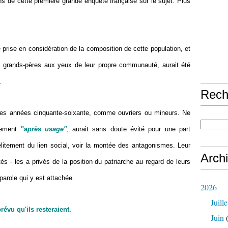
ons de cette première grande enquête française sur le sujet. Plus
 prise en considération de la composition de cette population, et
s grands-pères aux yeux de leur propre communauté, aurait été
.
Rech
 les années cinquante-soixante, comme ouvriers ou mineurs. Ne
gement
"a
près usage"
, aurait sans doute évité pour une part
délitement du lien social, voir la montée des antagonismes. Leur
Arch
tés - les a privés de la position du patriarche au regard de leurs
 parole qui y est attachée.
2026
Juille
évu qu'ils resteraient.
Juin
(