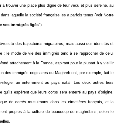
 à trouver une place plus digne de leur vécu et plus sereine, au
 dans laquelle la société française les a parfois tenus (Voir N
otre
re ses immigrés âgés"
)
versité des trajectoires migratoires, mais aussi des identités et
e : le mode de vie des immigrés tend à se rapprocher de celui
ofond attachement à la France, aspirant pour la plupart à y vieillir
on des immigrés originaires du Maghreb ont, par exemple, fait le
vilégier un enterrement au pays natal. Les deux autres tiers
re qu'ils espèrent que leurs corps sera enterré au pays d'origine.
nque de carrés musulmans dans les cimetières français, et la
rrement propres à la culture de beaucoup de maghrébins, selon le
elles.