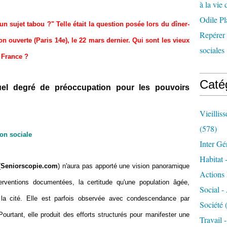
à la vie 
Odile Pl
s un sujet tabou ?" Telle était la question posée lors du dîner-
Repérer l
n ouverte (Paris 14e), le 22 mars dernier. Qui sont les vieux
sociales 
 France ?
Caté
el degré de préoccupation pour les pouvoirs
Vieillis
(578)
ion sociale
Inter Gé
Habitat 
(
Seniorscopie.com
) n'aura pas apporté une vision panoramique
Actions 
erventions documentées, la certitude qu'une population âgée,
Social -
a cité. Elle est parfois observée avec condescendance par
Société
(
. Pourtant, elle produit des efforts structurés pour manifester une
Travail 