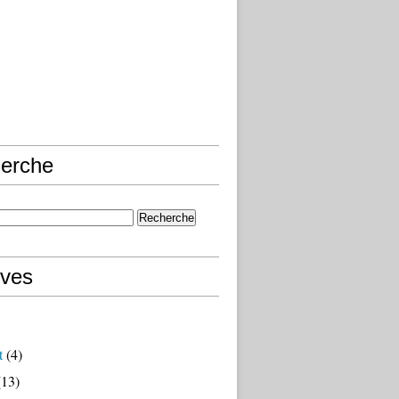
erche
ives
t
(4)
13)