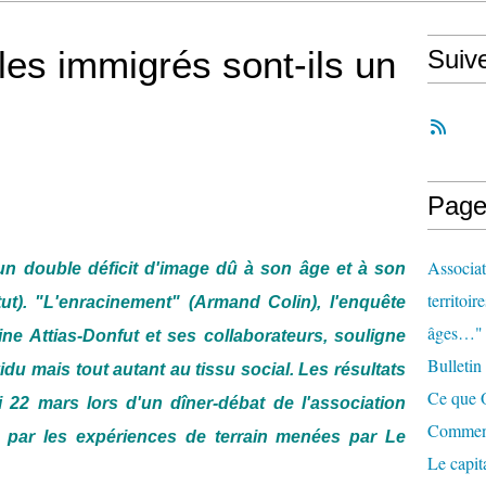
 : les immigrés sont-ils un
Suiv
Page
Associat
d'un double déficit d'image dû à son âge et à son
territoir
ut). "L'enracinement" (Armand Colin), l'enquête
âges…"
ne Attias-Donfut et ses collaborateurs, souligne
Bulletin
vidu mais tout autant au tissu social. Les résultats
Ce que O
i 22 mars lors d'un dîner-débat de l'association
Comment 
 par les expériences de terrain menées par Le
Le capit