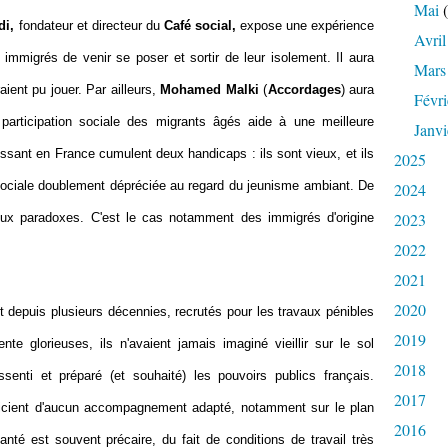
Mai
(
di,
fondateur et directeur du
Café social,
expose une expérience
Avril
immigrés de venir se poser et sortir de leur isolement. Il aura
Mars
aient pu jouer. Par ailleurs,
Mohamed Malki
(
Accordages
) aura
Févri
 participation sociale des migrants âgés aide à une meilleure
Janvi
lissant en France cumulent deux handicaps : ils sont vieux, et ils
2025
ciale doublement dépréciée au regard du jeunisme ambiant. De
2024
2023
eux paradoxes. C'est le cas notamment des immigrés d'origine
2022
2021
2020
rt depuis plusieurs décennies, recrutés pour les travaux pénibles
2019
te glorieuses, ils n'avaient jamais imaginé vieillir sur le sol
2018
senti et préparé (et souhaité) les pouvoirs publics français.
2017
ficient d'aucun accompagnement adapté, notamment sur le plan
2016
 santé est souvent précaire, du fait de conditions de travail très