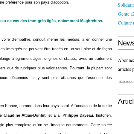
une préférence pour son pays d'adoption.
Solidari
Genre
(
t peu de cas des immigrés âgés, notamment Maghrébins.
Culture
 voire d'empathie, conduit même les médias, à en donner une
News
 les immigrés ne peuvent être traités en un seul bloc et de façon
élange allègrement âges, origines et statuts, avec un traitement
Abonnez-
vers que de rubriques plus valorisantes. Pourtant, la plupart sont
articles 
ieurs décennies. Ils y sont plus attachés que l'essentiel des
Artic
 en France, comme dans leur pays natal. A l'occasion de la sortie
de
Claudine Attias-Donfut
, et alia,
Philippe Daveau
, historien,
ogie plus complexe qu'on ne l'imagine couramment. Cette soirée