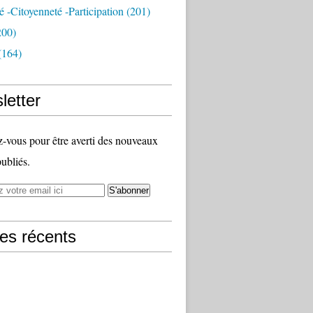
té -citoyenneté -participation
(201)
200)
(164)
letter
vous pour être averti des nouveaux
publiés.
les récents