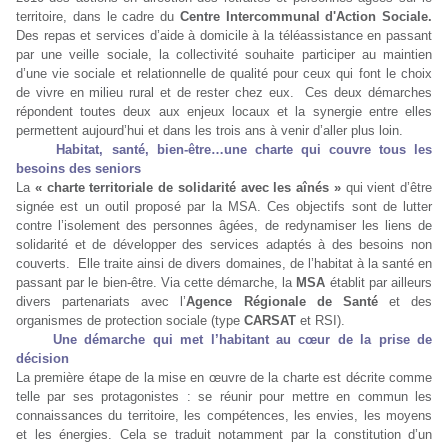
territoire, dans le cadre du
Centre Intercommunal d'Action Sociale.
Des repas et services d’aide à domicile à la téléassistance en passant
par une veille sociale, la collectivité souhaite participer au maintien
d’une vie sociale et relationnelle de qualité pour ceux qui font le choix
de vivre en milieu rural et de rester chez eux. Ces deux démarches
répondent toutes deux aux enjeux locaux et la synergie entre elles
permettent aujourd’hui et dans les trois ans à venir d’aller plus loin.
Habitat, santé, bien-être…une charte qui couvre tous les
besoins des seniors
La
« charte territoriale de solidarité avec les aînés »
qui vient d’être
signée est un outil proposé par la MSA. Ces objectifs sont de lutter
contre l’isolement des personnes âgées, de redynamiser les liens de
solidarité et de développer des services adaptés à des besoins non
couverts. Elle traite ainsi de divers domaines, de l’habitat à la santé en
passant par le bien-être. Via cette démarche, la
MSA
établit par ailleurs
divers partenariats avec l’
Agence Régionale de Santé
et des
organismes de protection sociale (type
CARSAT
et RSI).
Une démarche qui met l’habitant au cœur de la prise de
décision
La première étape de la mise en œuvre de la charte est décrite comme
telle par ses protagonistes : se réunir pour mettre en commun les
connaissances du territoire, les compétences, les envies, les moyens
et les énergies. Cela se traduit notamment par la constitution d’un