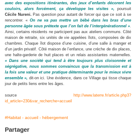
avec des expositions itinérantes, des jeux d’enfants décorent les
couloirs, alors forcément, ça développe les visites »,
poursuit
Cécile Nureni.
Pas question pour autant de forcer qui que ce soit à se
rencontrer. «
On ne va pas mettre un bébé dans les bras d’une
personne âgée sous prétexte que l’on fait de l’intergénérationnel »
.
Ainsi, certains résidents ne participent pas aux ateliers communs. Côté
maison de retraite, six unités de vie appelées îlots, composées de dix
chambres. Chaque îlot dispose d’une cuisine, d’une salle à manger et
d’un jardin privatif. Côté maison de l’enfance, une crèche de dix places,
une halte-garderie de huit places et un relais assistantes maternelles.
« Dans une société qui tend à être toujours plus cloisonnée et
ségrégative, nous sommes convaincus que la transmission est à
la fois une valeur et une pratique déterminante pour le mieux vivre
ensemble »,
dit-on ici. Une évidence, dans ce Village qui tisse chaque
jour de petits liens entre les âges.
source
http://www.laterre.fr/article.php3?
id_article=230&var_recherche=accueil
#Habitat - accueil - hébergement
Partager