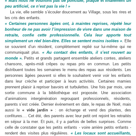
« Mais nous ne voulions pas de ponctuel, plaqué et finalement un
peu artificiel, ce n’est pas la vie ! »
La vie, elle semble s’écouler doucement au Village, sous les rires et
les cris des enfants.
« Certaines personnes âgées ont, à maintes reprises, répété leur
bonheur de ne pas avoir l’impression de vivre dans une maison de
retraite, confie cette professionnelle. Cela leur apporte tout
simplement un réel bien-être. Elles se sentent moins isolées »
. Elle
se souvient d’un résident, complètement replié sur lui-même qui ne
communiquait plus.
« Au contact des enfants, il s’est rouvert au
monde ».
Petits et grands partagent ensemble ateliers contes, ateliers
chansons, après-midi crêpes ou repas pris en commun. Les petits
distribuent toutes les semaines le menu des repas aux résidents. Les
personnes âgées peuvent si elles le souhaitent venir voir les enfants
dans leur crèche et participer à leurs activités. Certaines mamies
prennent plaisir à repriser bavoirs et turbulettes. Une fois par mois, une
sortie commune à la bibliothèque est proposée. Une association
d’animations intergénération regroupant professionnels, résidents,
parents s’est créée. Dernier événement en date, le repas de Noël, mais
aussi le
« vide jardin »
: on échange et vend des plantes, des
confitures.... Cet été, des parents avec leur petit ont rejoint les retraités
en séjour à la mer. Et puis, il y a parfois de belles surprises. Comme
celle de constater que les petits enfants - voire arrière petits enfants -
rendent des visites plus régulières.
« Les locaux sont
accueillants
,