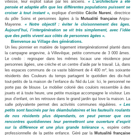
vitesse, leur exploit salué par les anciens.
« L’architecture a été
pensée et adaptée afin que les différentes populations puissent se
croiser à tout instant »,
explique d’emblée
Cécile Nureni
, directrice
du pôle Soins et personnes âgées à la
Mutualité française
Anjou-
Mayenne.
« Notre objectif : éviter le cloisonnement des âges.
Aujourd’hui, l’intergénération se vit très simplement, avec l’idée
que des petits vivent aux côtés de personnes âgées ».
Bienvenue au Village des générations.
Un lieu pionnier en matière de logement intergénérationnel planté dans
la campagne angevine, à Villevêque, petite commune de 3 000 âmes.
Le credo : regrouper dans les mêmes locaux une résidence pour
personnes âgées, une crèche et un centre d’aide par le travail. Là, dans
les espaces communs de ce vaste bâtiment de 4 400 m², les soixante
résidents des Couleurs du temps partagent le quotidien des dix-huit
tout-petits de la maison de l’enfance du Nid du Loir. Ici, le personnel ne
porte pas de blouse. Le mobilier colorié des couloirs ressemble à des
jouets et à toute heure, une petite musique accompagne le visiteur. Les
jeux d’enfant, on les retrouve dans le grand jardin qui love la maison. La
salle polyvalente permet des activités communes régulières.
« Les
petits sont fascinés par les déambulatoires et les fauteuils roulants
de nos résidents plus dépendants, on peut penser que ces
rencontres quotidiennes leur permettront une ouverture d’esprit
sur la différence et une plus grande tolérance »,
espère cette
professionnelle de la petite enfance. Géré par la
Mutualité française