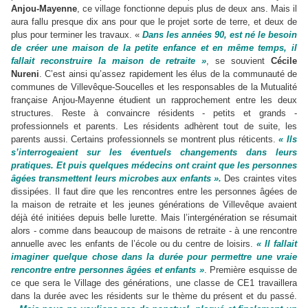
Anjou-Mayenne
, ce village fonctionne depuis plus de deux ans. Mais il
aura fallu presque dix ans pour que le projet sorte de terre, et deux de
plus pour terminer les travaux. «
Dans les années 90, est né le besoin
de créer une maison de la petite enfance et en même temps, il
fallait reconstruire la maison de retraite »
, se souvient
Cécile
Nureni
. C’est ainsi qu’assez rapidement les élus de la communauté de
communes de Villevêque-Soucelles et les responsables de la Mutualité
française Anjou-Mayenne étudient un rapprochement entre les deux
structures. Reste à convaincre résidents - petits et grands -
professionnels et parents. Les résidents adhèrent tout de suite, les
parents aussi. Certains professionnels se montrent plus réticents.
« Ils
s’interrogeaient sur les éventuels changements dans leurs
pratiques. Et puis quelques médecins ont craint que les personnes
âgées transmettent leurs microbes aux enfants ».
Des craintes vites
dissipées. Il faut dire que les rencontres entre les personnes âgées de
la maison de retraite et les jeunes générations de Villevêque avaient
déjà été initiées depuis belle lurette. Mais l’intergénération se résumait
alors - comme dans beaucoup de maisons de retraite - à une rencontre
annuelle avec les enfants de l’école ou du centre de loisirs.
« Il fallait
imaginer quelque chose dans la durée pour permettre une vraie
rencontre entre personnes âgées et enfants »
. Première esquisse de
ce que sera le Village des générations, une classe de CE1 travaillera
dans la durée avec les résidents sur le thème du présent et du passé.