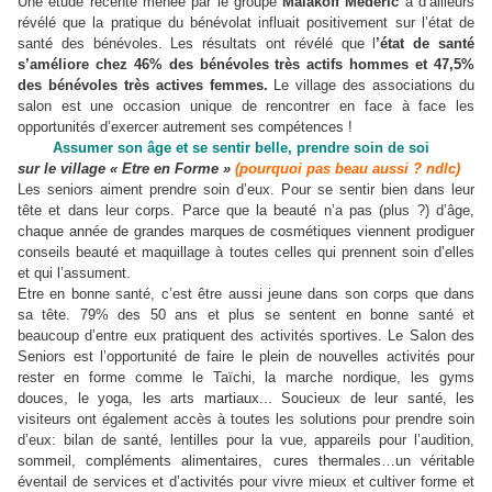
Une étude récente menée par le groupe
Malakoff Médéric
a d’ailleurs
révélé que la pratique du bénévolat influait positivement sur l’état de
santé des bénévoles. Les résultats ont révélé que l
’état de santé
s’améliore chez 46% des bénévoles très actifs hommes et 47,5%
des bénévoles très actives femmes.
Le village des associations du
salon est une occasion unique de rencontrer en face à face les
opportunités d’exercer autrement ses compétences !
Assumer son âge et se sentir belle,
prendre soin de soi
sur le village « Etre en Forme »
(pourquoi pas beau aussi ? ndlc)
Les seniors aiment prendre soin d’eux. Pour se sentir bien dans leur
tête et dans leur corps. Parce que la beauté n’a pas (plus ?) d’âge,
chaque année de grandes marques de cosmétiques viennent prodiguer
conseils beauté et maquillage à toutes celles qui prennent soin d’elles
et qui l’assument.
Etre en bonne santé, c’est être aussi jeune dans son corps que dans
sa tête. 79% des 50 ans et plus se sentent en bonne santé et
beaucoup d’entre eux pratiquent des activités sportives. Le Salon des
Seniors est l’opportunité de faire le plein de nouvelles activités pour
rester en forme comme le Taïchi, la marche nordique, les gyms
douces, le yoga, les arts martiaux... Soucieux de leur santé, les
visiteurs ont également accès à toutes les solutions pour prendre soin
d’eux: bilan de santé, lentilles pour la vue, appareils pour l’audition,
sommeil, compléments alimentaires, cures thermales…un véritable
éventail de services et d’activités pour vivre mieux et cultiver forme et