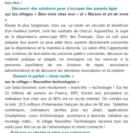
bien-être !
Découvrir des solutions pour s’occuper des parents âgés
sur les villages « Bien vivre chez moi » et « Maison et art de vivre
»
Rester le plus longtemps chez soi, se sentir en sécurité et bénéficier
d’un meilleur confort, sont les souhaits de chacun. Aujourd’hui, le sujet
de la dépendance préoccupe 80% des Français. Que ce soit pour
préparer leur avenir ou pour aider leurs parents directement concernés
par la dépendance et le maintien à domicile. Le salon offre l’opportunité
aux visiteurs de rencontrer les services publics concernés, découvrir du
matériel pratique et adapté, se renseigner sur les services à la
personne (auxiliaires de vie, livraison de repas, assistance
administrative) et de découvrir les dernières innovations en la matière.
Devenir le parfait « silver surfer »
sur le village « Nouvelles technologies »
Les baby-boomers sont résolument « branchés » technologie ! Sur les
22 millions de seniors en France, 69% d’entre eux possèdent un
ordinateur fixe chez eux et 46% ont un accès internet. On compte sur
la toile, 10,5 millions d’internautes français de plus de 50 ans. Tablettes
numériques, ordinateurs tactiles pour les aînés, applications
Smartphone, cours d’informatique, assistance à domicile, initiation au
montage vidéo… le village Nouvelles Technologies recense tous les
outils pour être un as de l’informatique et rester connecté !
Préparer sa retraite et gérer son patrimoine