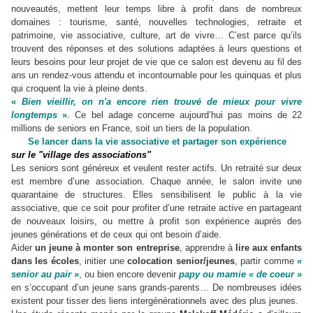
nouveautés, mettent leur temps libre à profit dans de nombreux
domaines : tourisme, santé, nouvelles technologies, retraite et
patrimoine, vie associative, culture, art de vivre… C’est parce qu’ils
trouvent des réponses et des solutions adaptées à leurs questions et
leurs besoins pour leur projet de vie que ce salon est devenu au fil des
ans un rendez-vous attendu et incontournable pour les quinquas et plus
qui croquent la vie à pleine dents.
«
Bien vieillir, on n'a encore rien trouvé de mieux pour vivre
longtemps
»
. Ce bel adage concerne aujourd’hui pas moins de 22
millions de seniors en France, soit un tiers de la population.
Se lancer dans la vie associative et partager son expérience
sur le "village des associations"
Les seniors sont généreux et veulent rester actifs. Un retraité sur deux
est membre d’une association. Chaque année, le salon invite une
quarantaine de structures. Elles sensibilisent le public à la vie
associative, que ce soit pour profiter d’une retraite active en partageant
de nouveaux loisirs, ou mettre à profit son expérience auprès des
jeunes générations et de ceux qui ont besoin d’aide.
Aider
un jeune à monter son entreprise
, apprendre à
lire aux enfants
dans les écoles
, initier une
colocation senior/jeunes
, partir comme
«
senior au pair »
, ou bien encore devenir
papy ou mamie « de coeur »
en s’occupant d’un jeune sans grands-parents… De nombreuses idées
existent pour tisser des liens intergénérationnels avec des plus jeunes.