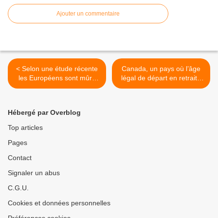
Ajouter un commentaire
< Selon une étude récente
Canada, un pays où l’âge
les Européens sont mûrs
légal de départ en retraite
pour le vieillissement actif
n’existe plus… >
Hébergé par Overblog
Top articles
Pages
Contact
Signaler un abus
C.G.U.
Cookies et données personnelles