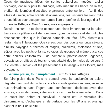
Cours de musique, idées de sorties culturelles, musées, atelier
bricolage, conseils pour le jardinage, retourner sur les bancs de la fac,
profiter de journées d’activités organisées entre seniors… Au fil des
allées du salon, entre stands et animations, les visiteurs trouvent mille
et une idées pour occuper leur temps libre et profiter de leur âge d’or !
sur le Village « Mes Loisirs, mes voyages »
Depuis toujours, le tourisme occupe une place importante sur le salon.
Les seniors plébiscitent de nombreux types de séjours et de multiples
destinations bien que la France caracole en tête, 68% d’entre-eux
restant dans l’Hexagone. Que ce soit pour des courts ou longs séjours,
circuits, voyages à thèmes et stages, croisières, thalassos et spa,
séjour avec les petits-enfants, voyages de groupes et même vacances
entre seniors célibataires… de nombreux professionnels, agences,
voyagistes et offices de tourisme ont adapté des formules de séjours à
la clientèle « senior » et les présentent sur le village « mes loisirs, mes
voyages ».
Se faire plaisir, tout simplement…
sur tous les villages
Se faire plaisir dans Paris le samedi avec la randonnée du salon,
déguster des produits du terroir sur les stands gastronomiques, assister
aux animations dans l’agora, aux conférences, dédicace avec des
artistes, cours de danse, initiation à la gym, se faire maquiller… Dans
un esprit bon enfant et convivial, le salon est un véritable lieu
d’informations, d’échanges et de partage pour les 50 ans et plus qui
n’ont plus peur de le dire !