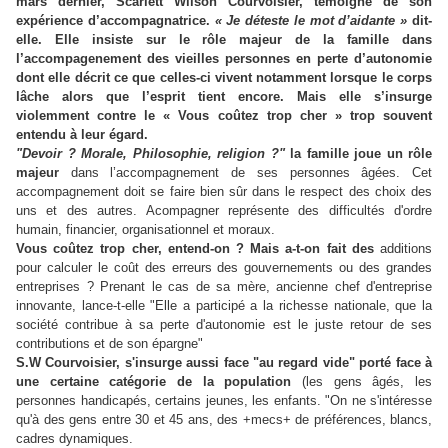
mars dernier, Scarlett Wilson Courvoisier, témoigne de son
expérience d’accompagnatrice.
« Je déteste le mot d’aidante »
dit-
elle. Elle insiste sur le rôle majeur de la famille dans
l’accompagenement des vieilles personnes en perte d’autonomie
dont elle décrit ce que celles-ci vivent notamment lorsque le corps
lâche alors que l’esprit tient encore. Mais elle s’insurge
violemment contre le « Vous coûtez trop cher » trop souvent
entendu à leur égard.
"Devoir ? Morale, Philosophie, religion ?"
la famille joue un rôle
majeur
dans l’accompagnement de ses personnes âgées. Cet
accompagnement doit se faire bien sûr dans le respect des choix des
uns et des autres. Acompagner représente des difficultés d'ordre
humain, financier, organisationnel et moraux.
Vous coûtez trop cher, entend-on ? Mais a-t-on fait des
additions
pour calculer le coût des erreurs des gouvernements ou des grandes
entreprises ? Prenant le cas de sa mère, ancienne chef d'entreprise
innovante, lance-t-elle "Elle a participé a la richesse nationale, que la
société contribue à sa perte d'autonomie est le juste retour de ses
contributions et de son épargne"
S.W Courvoisier, s'insurge aussi face "au regard vide" porté face à
une certaine catégorie de la population
(les gens âgés, les
personnes handicapés, certains jeunes, les enfants. "On ne s'intéresse
qu'à des gens entre 30 et 45 ans, des +mecs+ de préférences, blancs,
cadres dynamiques.