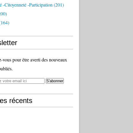
té -citoyenneté -participation
(201)
200)
(164)
letter
vous pour être averti des nouveaux
publiés.
les récents