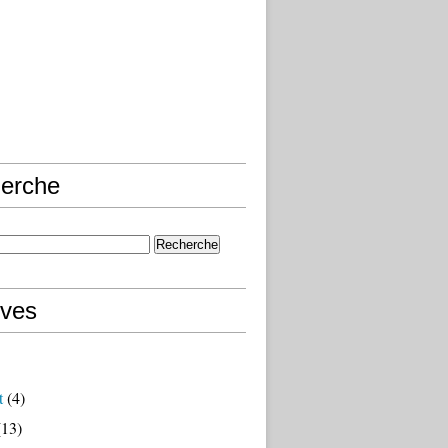
erche
ives
t
(4)
13)