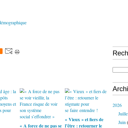
n démographique
0
Rech
Arch
2026
Juille
« Vieux » et fiers de
Juin
(
« A force de ne pas se
l’être : retourner le