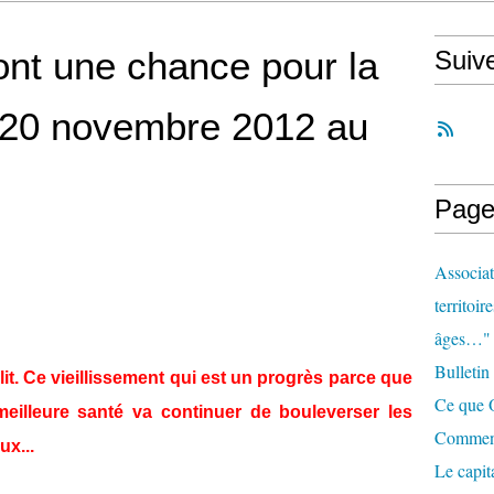
ont une chance pour la
Suiv
t 20 novembre 2012 au
Page
Associat
territoir
âges…"
Bulletin
llit. Ce vieillissement qui est un progrès parce que
Ce que O
meilleure santé va continuer de bouleverser les
Comment 
ux...
Le capit