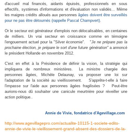
d'accueil mal financés, aidants épuisés, professionnels en sous
effectifs, systèmes d'informations et d'évaluation non validés... Même
les maigres crédits alloués aux personnes
âgées doivent être surveillés
pour ne pas être détournés (rappelle Pascal Champvert)
.
Or le secteur est générateur d'emplois non délocalisables, en centaines
de milliers. Un vrai secteur en croissance comme en témoigne
l'engouement actuel pour la "Silver économie". "
Je ne prépare pas la
prochaine élection, je prépare le sort d'une future génération"
a annoncé
le président Hollande en novembre 2012.
C'est en effet à la Présidence de définir la vision, la stratégie qui
impliquera de nombreux ministères. La ministre chargée des
personnes âgées, Michèle Delaunay, va proposer une loi sur
l'adaptation de la société au vieillissement. S'apprête-t-elle à faire
l'impasse sur l'aide aux personnes âgées fragilisées ? Peut-être
aurions-nous dû souhaiter une canicule meurtrière pour réveiller une
action politique..
Annie de Vivie, fondatrice d'Agevillage.com
http://www.agevillagepro.com/actualite-10115-1-societe-edito-
annie-de-vivie-le-vieillissement-grand-absent-des-dossiers-de-la-