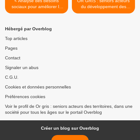
< Analyse des besoins
OR GRIS : seniors acteurs
sociaux pour améliorer la
du développement des
politique vis-à-vis des
territoires >
personnes âgées à Metz –
Lorraine-57-
Hébergé par Overblog
Top articles
Pages
Contact
Signaler un abus
C.G.U.
Cookies et données personnelles
Préférences cookies
Voir le profil de Or gris : seniors acteurs des territoires, dans une
société pour tous les âges sur le portail Overblog
Créer un blog sur Overblog