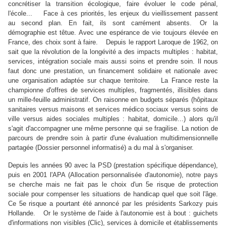
concrétiser la transition écologique, faire évoluer le code pénal,
l'école... Face à ces priorités, les enjeux du vieillissement passent
au second plan. En fait, ils sont carrément absents. Or la
démographie est têtue. Avec une espérance de vie toujours élevée en
France, des choix sont à faire. Depuis le rapport Laroque de 1962, on
sait que la révolution de la longévité a des impacts multiples : habitat,
services, intégration sociale mais aussi soins et prendre soin. Il nous
faut donc une prestation, un financement solidaire et nationale avec
une organisation adaptée sur chaque territoire. La France reste la
championne d'offres de services multiples, fragmentés, illisibles dans
un mille-feuille administratif. On raisonne en budgets séparés (hôpitaux
sanitaires versus maisons et services médico sociaux versus soins de
ville versus aides sociales multiples : habitat, domicile...) alors qu'il
s'agit d'accompagner une même personne qui se fragilise. La notion de
parcours de prendre soin à partir d'une évaluation multidimensionnelle
partagée (Dossier personnel informatisé) a du mal à s'organiser.
Depuis les années 90 avec la PSD (prestation spécifique dépendance),
puis en 2001 l'APA (Allocation personnalisée d'autonomie), notre pays
se cherche mais ne fait pas le choix d'un 5e risque de protection
sociale pour compenser les situations de handicap quel que soit l'âge.
Ce 5e risque a pourtant été annoncé par les présidents Sarkozy puis
Hollande. Or le système de l'aide à l'autonomie est à bout : guichets
d'informations non visibles (Clic), services à domicile et établissements