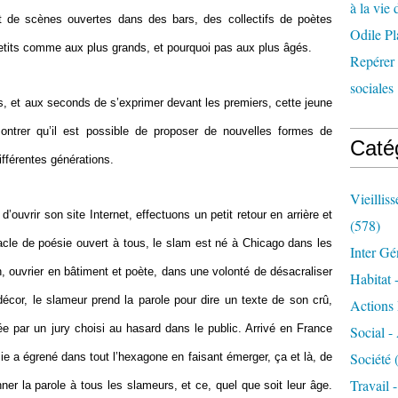
à la vie 
et de scènes ouvertes dans des bars, des collectifs de poètes
Odile Pl
petits comme aux plus grands, et pourquoi pas aux plus âgés.
Repérer l
sociales 
s, et aux seconds de s’exprimer devant les premiers, cette jeune
montrer qu’il est possible de proposer de nouvelles formes de
Caté
ifférentes générations.
Vieillis
d’ouvrir son site Internet, effectuons un petit retour en arrière et
(578)
le de poésie ouvert à tous, le slam est né à Chicago dans les
Inter Gé
 ouvrier en bâtiment et poète, dans une volonté de désacraliser
Habitat 
cor, le slameur prend la parole pour dire un texte de son crû,
Actions 
ée par un jury choisi au hasard dans le public. Arrivé en France
Social -
Société
(
ie a égrené dans tout l’hexagone en faisant émerger, ça et là, de
Travail 
ner la parole à tous les slameurs, et ce, quel que soit leur âge.