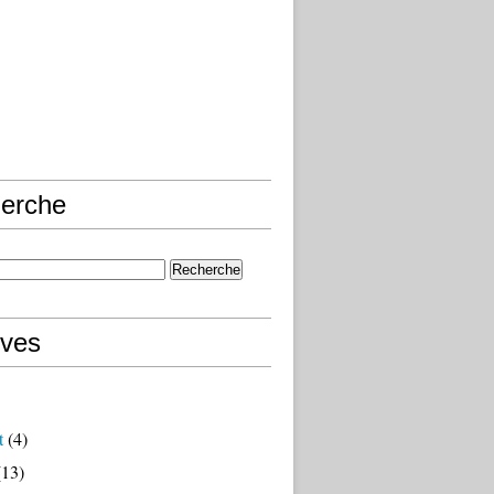
erche
ives
t
(4)
13)