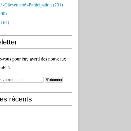
té -citoyenneté -participation
(201)
200)
(164)
letter
vous pour être averti des nouveaux
publiés.
les récents