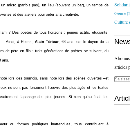
Solidari
un micro (parfois pas), un lieu (souvent un bar), un temps de
Genre
(
ertes et des ateliers pour aider à la créativité.
Culture
lam ? Des poètes de tous horizons : jeunes actifs, étudiants,
News
tés… Ainsi, à Reims,
Alain Térieur
, 68 ans, est le doyen de la
s de père en fils : trois générations de poètes se suivent, du
Abonnez-
8 ans.
articles 
oté lors des tournois, sans note lors des scènes ouvertes –et
érieux ne sont pas forcément l’œuvre des plus âgés et les textes
Artic
sairement l’apanage des plus jeunes. Si bien qu’au final, les
amour ou formes poétiques inattendues, tous contribuent à