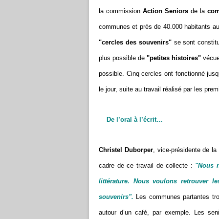
la commission
Action Seniors
de la
com
communes et près de 40.000 habitants au s
"cercles des souvenirs"
se sont constitu
plus possible de
"petites histoires"
vécues
possible. Cinq cercles ont fonctionné ju
le jour, suite au travail réalisé par les pr
De l’oral à l’écrit…
Christel Duborper
, vice-présidente de l
cadre de ce travail de collecte :
"Nous n
littérature. Nous voulons retrouver le
souvenirs".
Les communes partantes trou
autour d’un café, par exemple. Les seni