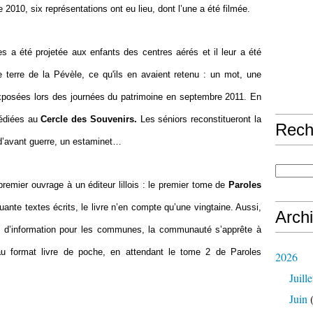
e 2010, six représentations ont eu lieu, dont l’une a été filmée.
s a été projetée aux enfants des centres aérés et il leur a été
e terre de la Pévèle, ce qu'ils en avaient retenu : un mot, une
exposées lors des journées du patrimoine en septembre 2011. En
dédiées au
Cercle des Souvenirs.
Les séniors reconstitueront la
Rech
d’avant guerre, un estaminet…
remier ouvrage à un éditeur lillois : le premier tome de
Paroles
uante textes écrits, le livre n’en compte qu’une vingtaine. Aussi,
Arch
ne d’information pour les communes, la communauté s’apprête à
 au format livre de poche, en attendant le tome 2 de Paroles
2026
Juille
Juin
(