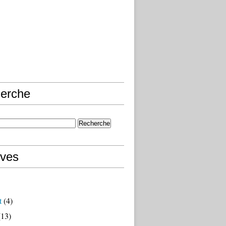
erche
ives
t
(4)
13)