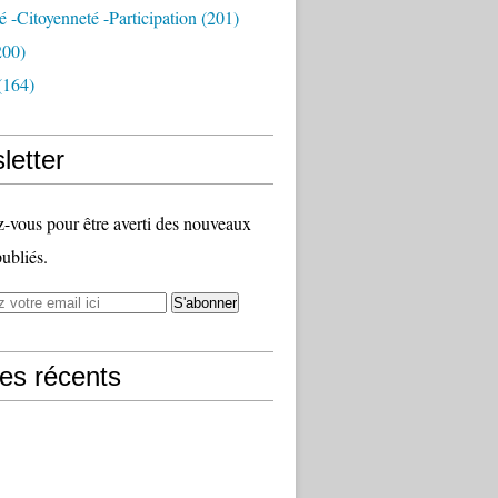
té -citoyenneté -participation
(201)
200)
(164)
letter
vous pour être averti des nouveaux
publiés.
les récents