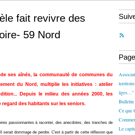
le fait revivre des
Suiv
oire- 59 Nord
Page
Associat
rs de ses aînés, la communauté de communes du
territoir
ent du Nord, multiplie les initiatives : atelier
âges…"
 édition... Depuis le milieu des années 2000, les
Bulletin
le regard des habitants sur les sen
iors.
Ce que O
Comment 
ires passionnantes à raconter, des anecdotes, des tranches de
Le capit
il serait dommage de perdre. C'est à partir de cette réflexion que