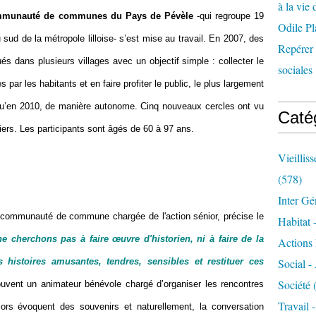
à la vie 
munauté de communes du Pays de Pévèle
-qui regroupe 19
Odile Pl
ud de la métropole lilloise- s’est mise au travail. En 2007, des
Repérer l
és dans plusieurs villages avec un objectif simple : collecter le
sociales 
 par les habitants et en faire profiter le public, le plus largement
squ’en 2010, de manière autonome. Cinq nouveaux cercles ont vu
Caté
emiers. Les participants sont âgés de 60 à 97 ans.
Vieillis
(578)
Inter Gé
a communauté de commune chargée de l'action sénior, précise le
Habitat 
e cherchons pas à faire œuvre d'historien, ni à faire de la
Actions 
s histoires amusantes, tendres, sensibles et restituer ces
Social -
Société
(
vent un animateur bénévole chargé d’organiser les rencontres
Travail 
ors évoquent des souvenirs et naturellement, la conversation