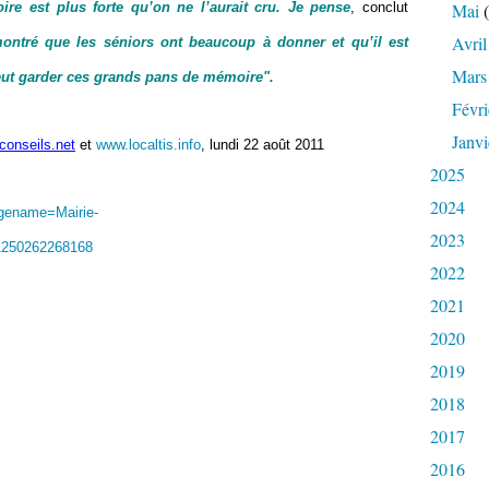
re est plus forte qu’on ne l’aurait cru. Je pense
, conclut
Mai
(
Avril
ntré que les séniors ont beaucoup à donner et qu’il est
Mars
veut garder ces grands pans de mémoire".
Févri
Janvi
conseils.net
et
www.localtis.info
, lundi 22 août 2011
2025
2024
agename=Mairie-
2023
1250262268168
2022
2021
2020
2019
2018
2017
2016