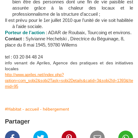
bien être des personnes dont une fin de vie paisible est
assurée grâce à la chaleur des locaux et le
professionnalisme de la structure d’accueil ;
Il est prévu pour le 1er juillet 2010 que l’unité de vie soit habilitée
à l’aide sociale.
Porteur de l’action
: ADAR de Roubaix, Tourcoing et environs.
Contact
: Sylvianne Hechelski , Directrice du Béguinage, 8,
place du 8 mai 1945, 59780 Willems
tel : 03 20 84 48 24
info venant de Apriles, Agence des pratiques et des initiatives
locales
http://www.apriles.net/index.php?
option=com_sobi2&sobi2Task=sobi2Details&catid=3&sobi2Id=1393&Ite
mid=95
#Habitat - accueil - hébergement
Partager