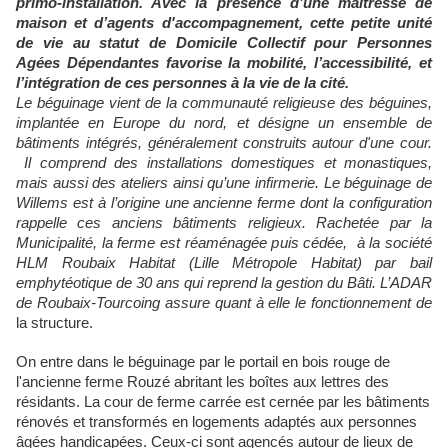
primo-installation. Avec la présence d’une maîtresse de
maison et d’agents d'accompagnement, cette petite unité
de vie au statut de Domicile Collectif pour Personnes
Agées Dépendantes favorise la mobilité, l’accessibilité, et
l’intégration de ces personnes à la vie de la cité.
Le béguinage vient de la communauté religieuse des béguines,
implantée en Europe du nord, et désigne un ensemble de
bâtiments intégrés, généralement construits autour d'une cour.
Il comprend des installations domestiques et monastiques,
mais aussi des ateliers ainsi qu’une infirmerie. Le béguinage de
Willems est à l’origine une ancienne ferme dont la configuration
rappelle ces anciens bâtiments religieux. Rachetée par la
Municipalité, la ferme est réaménagée puis cédée, à la société
HLM Roubaix Habitat (Lille Métropole Habitat) par bail
emphytéotique de 30 ans qui reprend la gestion du Bâti. L’ADAR
de Roubaix-Tourcoing assure quant à elle le fonctionnement de
la structure.
On entre dans le béguinage par le portail en bois rouge de
l'ancienne ferme Rouzé abritant les boîtes aux lettres des
résidants. La cour de ferme carrée est cernée par les bâtiments
rénovés et transformés en logements adaptés aux personnes
âgées handicapées. Ceux-ci sont agencés autour de lieux de