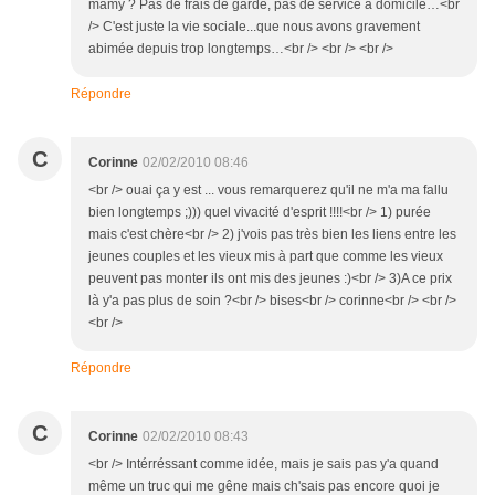
mamy ? Pas de frais de garde, pas de service à domicile…<br
/> C'est juste la vie sociale...que nous avons gravement
abimée depuis trop longtemps…<br /> <br /> <br />
Répondre
C
Corinne
02/02/2010 08:46
<br /> ouai ça y est ... vous remarquerez qu'il ne m'a ma fallu
bien longtemps ;))) quel vivacité d'esprit !!!!<br /> 1) purée
mais c'est chère<br /> 2) j'vois pas très bien les liens entre les
jeunes couples et les vieux mis à part que comme les vieux
peuvent pas monter ils ont mis des jeunes :)<br /> 3)A ce prix
là y'a pas plus de soin ?<br /> bises<br /> corinne<br /> <br />
<br />
Répondre
C
Corinne
02/02/2010 08:43
<br /> Intérréssant comme idée, mais je sais pas y'a quand
même un truc qui me gêne mais ch'sais pas encore quoi je