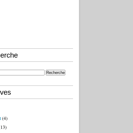
erche
ives
t
(4)
13)