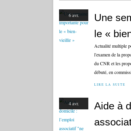
Une sem
6 avr.
le « bien
Actualité multiple po
l'examen de la propo
du CNR et les propos
débuté, en commissi
LIRE LA SUITE
Aide à d
4 avr.
associat