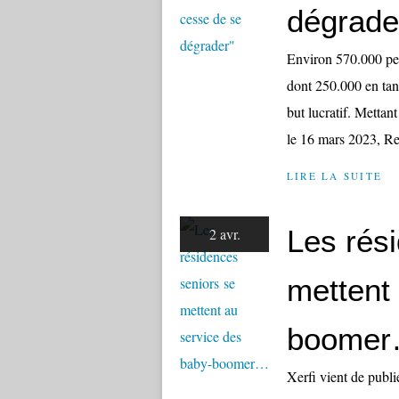
dégrade
Environ 570.000 per
dont 250.000 en tant
but lucratif. Mettan
le 16 mars 2023, Re
LIRE LA SUITE
Les rés
2 avr.
mettent
boome
Xerfi vient de publi