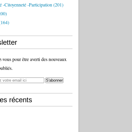
té -citoyenneté -participation
(201)
200)
(164)
letter
vous pour être averti des nouveaux
publiés.
les récents