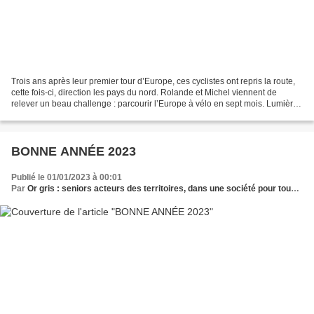
Trois ans après leur premier tour d’Europe, ces cyclistes ont repris la route,
cette fois-ci, direction les pays du nord. Rolande et Michel viennent de
relever un beau challenge : parcourir l’Europe à vélo en sept mois. Lumière
sur ce voyage riche en...
BONNE ANNÉE 2023
Publié le 01/01/2023 à 00:01
Par
Or gris : seniors acteurs des territoires, dans une société pour tous les âges