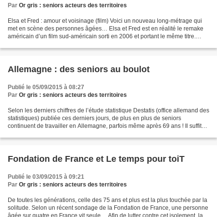
Par
Or gris : seniors acteurs des territoires
Elsa et Fred : amour et voisinage (film) Voici un nouveau long-métrage qui
met en scène des personnes âgées… Elsa et Fred est en réalité le remake
américain d’un film sud-américain sorti en 2006 et portant le même titre.
Naturellement, l’histoire est...
Allemagne : des seniors au boulot
Publié le 05/09/2015 à 08:27
Par
Or gris : seniors acteurs des territoires
Selon les derniers chiffres de l’étude statistique Destatis (office allemand des
statistiques) publiée ces derniers jours, de plus en plus de seniors
continuent de travailler en Allemagne, parfois même après 69 ans ! Il suffit
de se rendre en Allemagne...
Fondation de France et Le temps pour toiT
Publié le 03/09/2015 à 09:21
Par
Or gris : seniors acteurs des territoires
De toutes les générations, celle des 75 ans et plus est la plus touchée par la
solitude. Selon un récent sondage de la Fondation de France, une personne
âgée sur quatre en France vit seule… Afin de lutter contre cet isolement, la