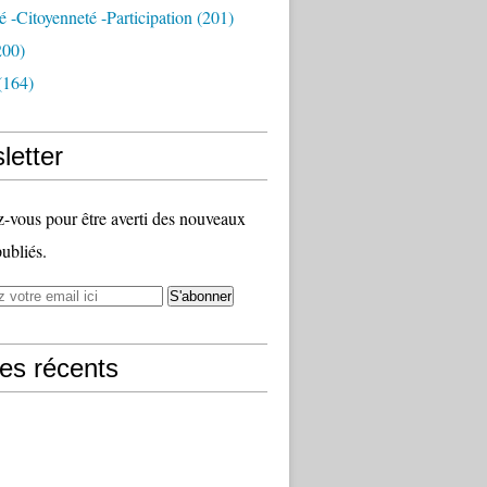
té -citoyenneté -participation
(201)
200)
(164)
letter
vous pour être averti des nouveaux
publiés.
les récents