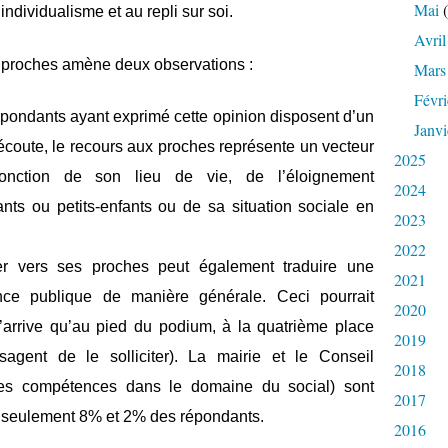
Mai
(
individualisme et au repli sur soi.
Avril
s proches amène deux observations :
Mars
Févri
répondants ayant exprimé cette opinion disposent d’un
Janvi
’écoute, le recours aux proches représente un vecteur
2025
 fonction de son lieu de vie, de l’éloignement
2024
ts ou petits-enfants ou de sa situation sociale en
2023
2022
er vers ses proches peut également traduire une
2021
nce publique de manière générale. Ceci pourrait
2020
 n’arrive qu’au pied du podium, à la quatrième place
2019
agent de le solliciter). La mairie et le Conseil
2018
des compétences dans le domaine du social) sont
2017
r seulement 8% et 2% des répondants.
2016