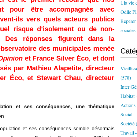
à la vie 
ent pour être accompagnés avec
Odile Pl
ent-ils vers quels acteurs publics
Repérer l
uel risque d’isolement ou de non-
sociales 
? Des réponses figurent dans la
Observatoire des municipales menée
Caté
Opinion
et France Silver Éco, et dont
ysés par Mathieu Alapetite, directeur
Vieillis
er Éco, et Stewart Chau, directeur
(578)
Inter Gé
Habitat 
Actions 
lation et ses conséquences, une thématique
Social -
on
Société
(
 population et ses conséquences semble désormais
Travail 