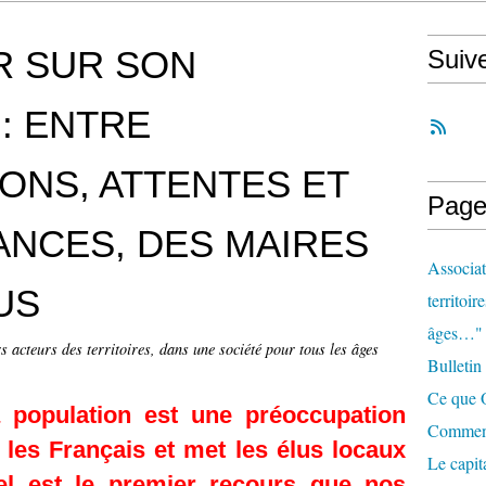
IR SUR SON
Suiv
 : ENTRE
ONS, ATTENTES ET
Page
NCES, DES MAIRES
Associat
US
territoir
âges…"
s acteurs des territoires, dans une société pour tous les âges
Bulletin
Ce que O
a population est une préoccupation
Comment 
les Français et met les élus locaux
Le capit
el est le premier recours que nos