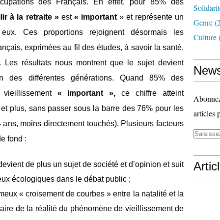
upations des Français. En effet, pour 85% des
Solidari
lir à la retraite »
est
« important
» et représente un
Genre
(
ux. Ces proportions rejoignent désormais les
Culture
nçais, exprimées au fil des études, à savoir la santé,
é. Les résultats nous montrent que le sujet devient
News
in des différentes générations. Quand 85% des
 vieillissement
« important »,
ce chiffre atteint
Abonnez-
et plus, sans passer sous la barre des 76% pour les
articles 
 ans, moins directement touchés). Plusieurs facteurs
e fond :
Artic
evient de plus un sujet de société et d’opinion et suit
ux écologiques dans le débat public ;
ameux « croisement de courbes » entre la natalité et la
aire de la réalité du phénomène de vieillissement de