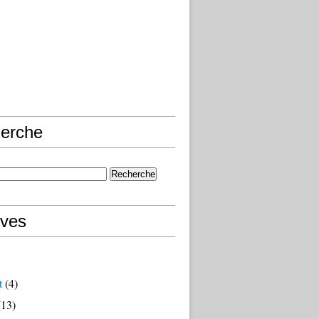
erche
ives
t
(4)
13)