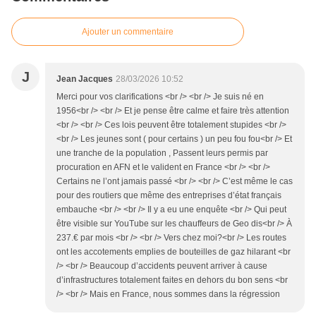
Ajouter un commentaire
J
Jean Jacques
28/03/2026 10:52
Merci pour vos clarifications <br /> <br /> Je suis né en
1956<br /> <br /> Et je pense être calme et faire très attention
<br /> <br /> Ces lois peuvent être totalement stupides <br />
<br /> Les jeunes sont ( pour certains ) un peu fou fou<br /> Et
une tranche de la population , Passent leurs permis par
procuration en AFN et le valident en France <br /> <br />
Certains ne l’ont jamais passé <br /> <br /> C’est même le cas
pour des routiers que même des entreprises d’état français
embauche <br /> <br /> Il y a eu une enquête <br /> Qui peut
être visible sur YouTube sur les chauffeurs de Geo dis<br /> À
237.€ par mois <br /> <br /> Vers chez moi?<br /> Les routes
ont les accotements emplies de bouteilles de gaz hilarant <br
/> <br /> Beaucoup d’accidents peuvent arriver à cause
d’infrastructures totalement faites en dehors du bon sens <br
/> <br /> Mais en France, nous sommes dans la régression