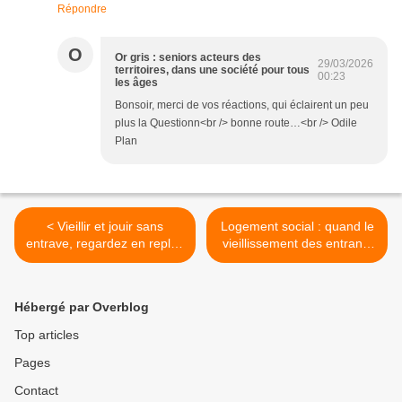
Répondre
O
Or gris : seniors acteurs des
29/03/2026
territoires, dans une société pour tous
00:23
les âges
Bonsoir, merci de vos réactions, qui éclairent un peu
plus la Questionn<br /> bonne route…<br /> Odile
Plan
< Vieillir et jouir sans
Logement social : quand le
entrave, regardez en replay
vieillissement des entrants
le documentaire de France
grippe la mécanique de la
5
rotation >
Hébergé par Overblog
Top articles
Pages
Contact