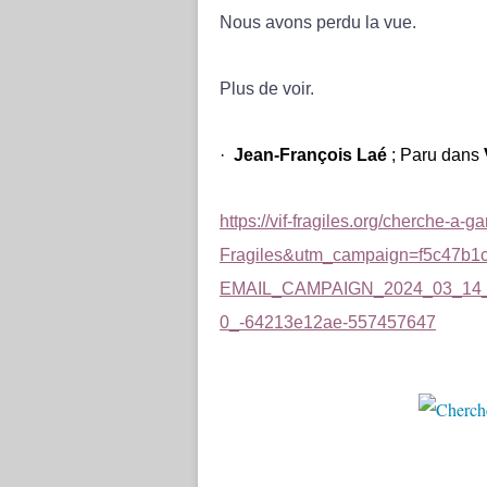
Nous avons perdu la vue.
Plus de voir.
·
Jean-François Laé
; Paru dans
https://vif-fragiles.org/cherche-a
Fragiles&utm_campaign=f5c47b1
EMAIL_CAMPAIGN_2024_03_14_
0_-64213e12ae-557457647