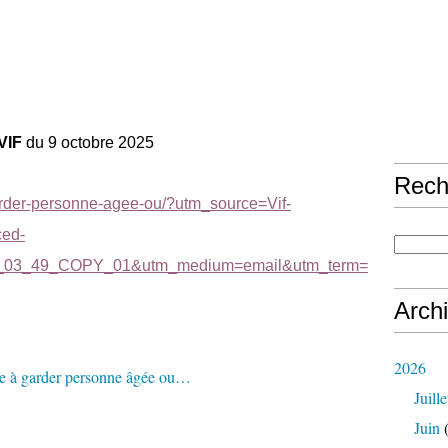
VIF
du 9 octobre 2025
Rech
-garder-personne-agee-ou/?utm_source=Vif-
ced-
03_49_COPY_01&utm_medium=email&utm_term=
Arch
2026
Juille
Juin
(