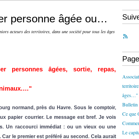
er personne âgée ou…
Suiv
niors acteurs des territoires, dans une société pour tous les âges
Page
r personnes âgées, sortie, repas,
Associat
territoir
animaux.…"
âges…"
Bulletin
bourg normand,
près du Havre. Sous le comptoir,
Ce que O
eux papier courrier. Le message est bref. Je vois
Comment 
es. Un raccourci immédiat : ou un vieux ou une
Le capit
 Car le premier est préféré au second. Cela aurait