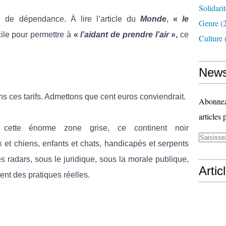
Solidari
e dépendance. À lire l’article du
Monde
,
«
le
Genre
(
cile pour permettre à
«
l’aidant de prendre l’air
»,
ce
Culture
News
ns ces tarifs. Admettons que cent euros conviendrait.
Abonnez-
articles 
cette énorme zone grise, ce continent noir
x et chiens, enfants et chats, handicapés et serpents
 radars, sous le juridique, sous la morale publique,
Artic
nent des pratiques réelles.