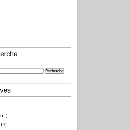
erche
ives
t
(4)
13)