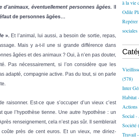
à la vie 
e d’animaux, éventuellement personnes âg
ées.
I
l
Odile Pl
À défaut de personnes âgées…
Repérer l
sociales 
de
».
Et l’animal, lui aussi, a besoin de sortie, repas,
age. Mais y a-t-il une si grande différence dans
Caté
rsonnes âgées et des animaux ? Oui, à n’en pas douter,
té. Pas nécessairement, si l’on considère que les
Vieillis
s adapté, compagnie active. Pas du tout, si on parle
(578)
te.
Inter Gé
Habitat 
de raisonner. Est-ce que s’occuper d’un vieux c’est
Actions 
eut que l’hypothèse tienne. Une autre hypothèse : un
Social -
Après renseignement, cela n’est pas sûr. Il semblerait
Société
(
coûte près de cent euros. Et un vieux, me diriez-
Travail 