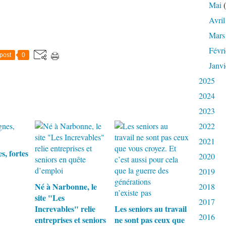
Mai
(
Avril
Mars
Févri
post
0
Janvi
2025
2024
2023
2022
2021
s, fortes
2020
2019
Né à Narbonne, le
2018
site "Les
2017
Increvables" relie
Les seniors au travail
2016
entreprises et seniors
ne sont pas ceux que