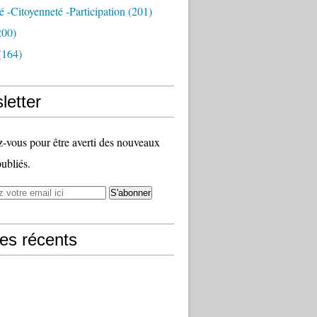
té -citoyenneté -participation
(201)
200)
(164)
letter
vous pour être averti des nouveaux
publiés.
les récents