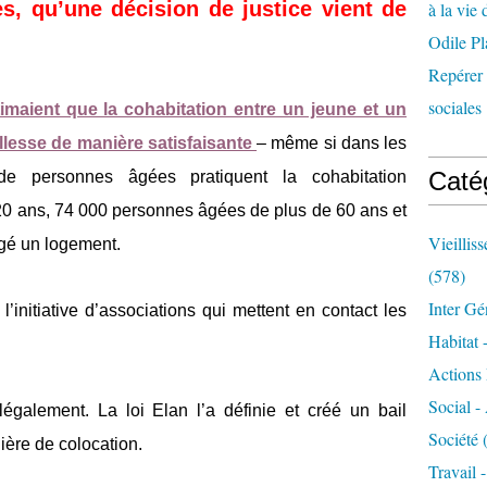
es, qu’une décision de justice vient de
à la vie 
Odile Pl
Repérer l
sociales 
imaient que la cohabitation entre un jeune et un
illesse de manière satisfaisante
– même si dans les
Caté
 de personnes âgées pratiquent la cohabitation
 20 ans, 74 000 personnes âgées de plus de 60 ans et
Vieillis
agé un logement.
(578)
Inter Gé
l’initiative d’associations qui mettent en contact les
Habitat 
Actions 
Social -
également. La loi Elan l’a définie et créé un bail
Société
(
lière de colocation.
Travail 