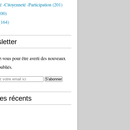
té -citoyenneté -participation
(201)
200)
(164)
letter
vous pour être averti des nouveaux
publiés.
les récents