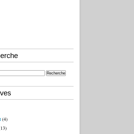
erche
ives
t
(4)
13)