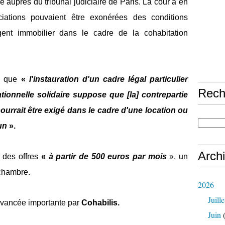
e auprès du tribunal judiciaire de Paris. La cour a en
ciations pouvaient être exonérées des conditions
gent immobilier dans le cadre de la cohabitation
le que
«
l'instauration d'un cadre légal particulier
Rech
tionnelle solidaire suppose que [la] contrepartie
 pourrait être exigé dans le cadre d'une location ou
mun
».
Arch
 des offres
«
à partir de 500 euros par mois
», un
 chambre.
2026
Juille
vancée importante par
Cohabilis.
Juin
(