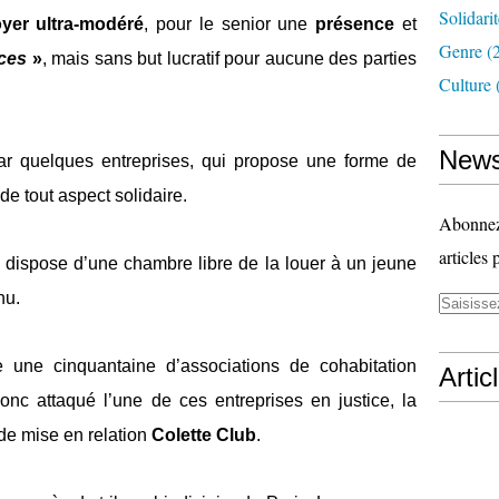
Solidari
yer ultra-modéré
, pour le senior une
présence
et
Genre
(
ces
»
, mais sans but lucratif pour aucune des parties
Culture
News
ar quelques entreprises, qui propose une forme de
e tout aspect solidaire.
Abonnez-
articles 
qui dispose d’une chambre libre de la louer à un jeune
nu.
e une cinquantaine d’associations de cohabitation
Artic
donc attaqué l’une de ces entreprises en justice, la
e de mise en relation
Colette Club
.