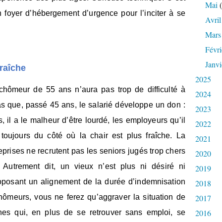
Mai
(
 foyer d’hébergement d’urgence pour l’inciter à se
Avril
Mars
Févri
Janvi
fraîche
2025
chômeur de 55 ans n’aura pas trop de difficulté à
2024
pas que, passé 45 ans, le salarié développe un don :
2023
lus, il a le malheur d’être lourdé, les employeurs qu’il
2022
 toujours du côté où la chair est plus fraîche. La
2021
reprises ne recrutent pas les seniors jugés trop chers
2020
Autrement dit, un vieux n’est plus ni désiré ni
2019
roposant un alignement de la durée d’indemnisation
2018
ômeurs, vous ne ferez qu’aggraver la situation de
2017
2016
nes qui, en plus de se retrouver sans emploi, se