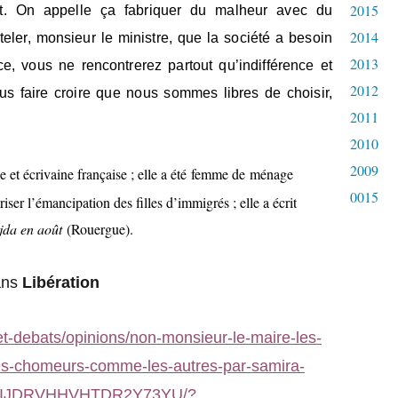
2015
nt. On appelle ça fabriquer du malheur avec du
2014
eler, monsieur le ministre, que la société a besoin
2013
e, vous ne rencontrerez partout qu’indifférence et
2012
us faire croire que nous sommes libres de choisir,
2011
2010
2009
et écrivaine française ; elle a été
femme de ménage
0015
iser l’émancipation des filles d’immigrés ; elle a écrit
da en août
(Rouergue).
ans
Libération
-et-debats/opinions/non-monsieur-le-maire-les-
es-chomeurs-comme-les-autres-par-samira-
QIJDRVHHVHTDR2Y73YU/?