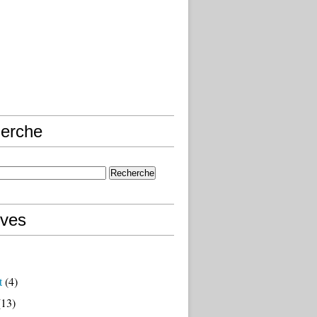
erche
ives
t
(4)
13)