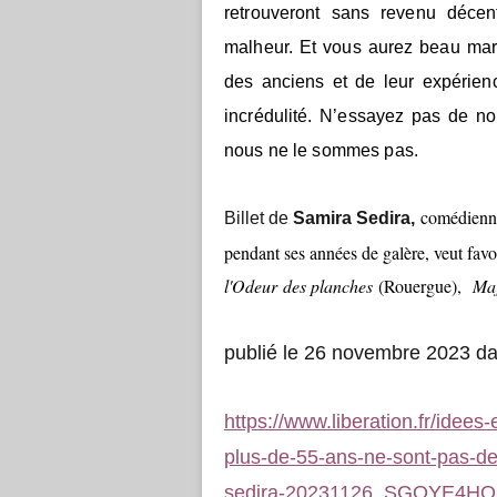
retrouveront sans revenu déce
malheur. Et vous aurez beau mart
des anciens et de leur expérienc
incrédulité. N’essayez pas de no
nous ne le sommes pas.
comédienne 
Billet de
Samira Sedira,
pendant ses années de galère, veut favor
l'Odeur des planches
(Rouergue),
Maj
publié le 26 novembre 2023 d
https://www.liberation.fr/idees
plus-de-55-ans-ne-sont-pas-d
sedira-20231126_SGOYE4H