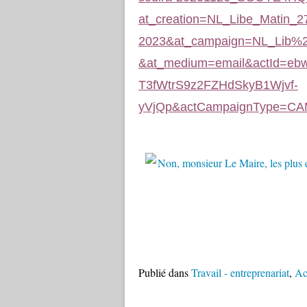
at_creation=NL_Libe_Matin_2
2023&at_campaign=NL_Lib%25
&at_medium=email&actId=
T3fWtrS9z2FZHdSkyB1Wjvf-
yVjQp&actCampaignType=CA
Publié dans
Travail - entreprenariat
,
Ac