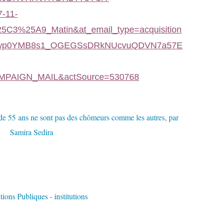
7-11-
C3%25A9_Matin&at_email_type=acquisition
ebwp0YMB8s1_OGEGSsDRkNUcvuQDVN7a57E
MPAIGN_MAIL&actSource=530768
tions Publiques - institutions