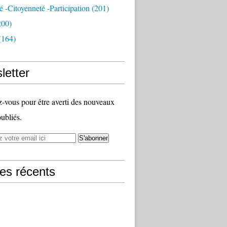
té -citoyenneté -participation
(201)
200)
(164)
letter
vous pour être averti des nouveaux
publiés.
les récents