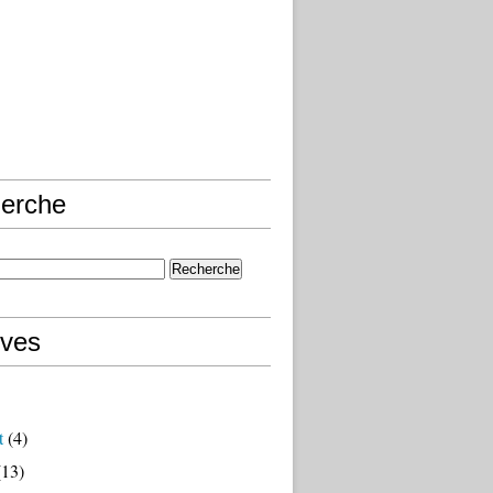
erche
ives
t
(4)
13)