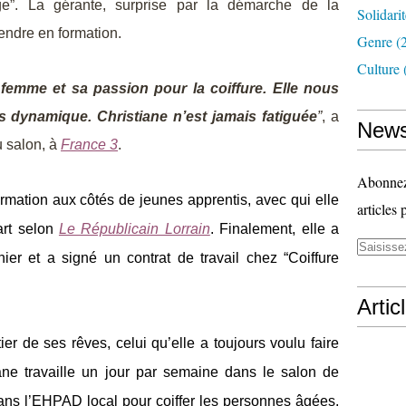
ge”. La gérante, surprise par la démarche de la
Solidari
rendre en formation.
Genre
(
Culture
e femme et sa passion pour la coiffure. Elle nous
ès dynamique. Christiane n’est jamais fatiguée
”
, a
News
u salon, à
France 3
.
Abonnez-
rmation aux côtés de jeunes apprentis, avec qui elle
articles 
art selon
Le Républicain Lorrain
. Finalement, elle a
ier et a signé un contrat de travail chez “Coiffure
Artic
ier de ses rêves, celui qu’elle a toujours voulu faire
iane travaille un jour par semaine dans le salon de
dans l’EHPAD local pour coiffer les personnes âgées.