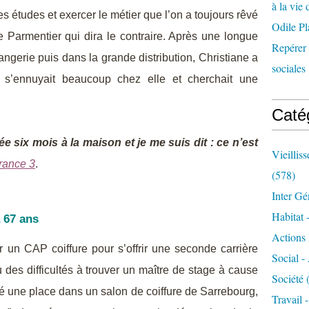
à la vie 
es études et exercer le métier que l’on a toujours rêvé
Odile Pl
ne Parmentier qui dira le contraire. Après une longue
Repérer l
gerie puis dans la grande distribution, Christiane a
sociales 
le s’ennuyait beaucoup chez elle et cherchait une
Caté
stée six mois à la maison et je me suis dit : ce n’est
Vieillis
rance 3
.
(578)
Inter Gé
Habitat 
à 67 ans
Actions 
 un CAP coiffure pour s’offrir une seconde carrière
Social -
u des difficultés à trouver un maître de stage à cause
Société
(
vé une place dans un salon de coiffure de Sarrebourg,
Travail 