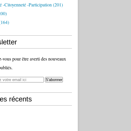
té -citoyenneté -participation
(201)
200)
(164)
letter
vous pour être averti des nouveaux
publiés.
les récents