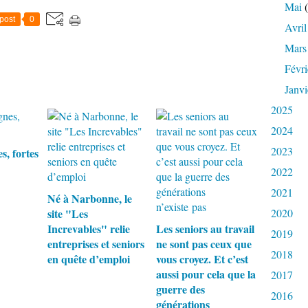
Mai
(
post
0
Avril
Mars
Févri
Janvi
2025
2024
2023
s, fortes
2022
2021
Né à Narbonne, le
site "Les
2020
Increvables" relie
Les seniors au travail
2019
entreprises et seniors
ne sont pas ceux que
2018
en quête d’emploi
vous croyez. Et c’est
aussi pour cela que la
2017
guerre des
2016
générations