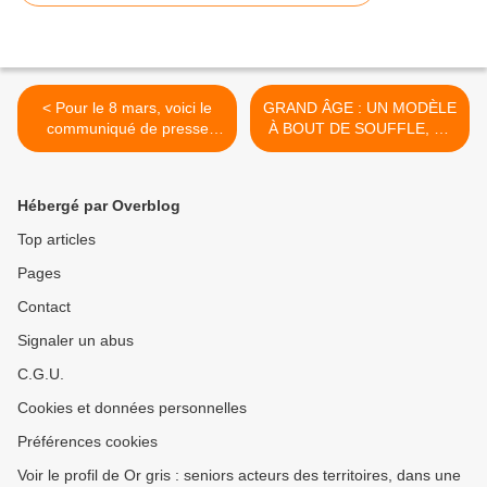
< Pour le 8 mars, voici le
GRAND ÂGE : UN MODÈLE
communiqué de presse
À BOUT DE SOUFFLE, un
"Retraite des Femmes" du
dossier du courrier des
Planning famillial
maires et des élus locaux. >
Hébergé par Overblog
Top articles
Pages
Contact
Signaler un abus
C.G.U.
Cookies et données personnelles
Préférences cookies
Voir le profil de Or gris : seniors acteurs des territoires, dans une