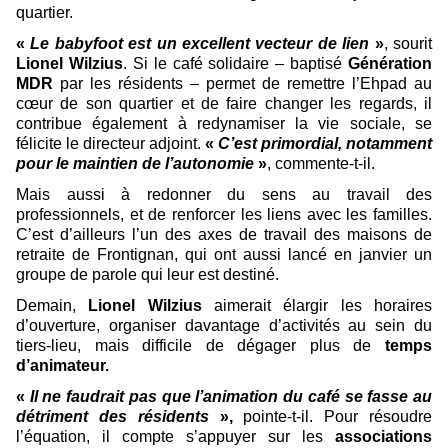
quartier.
«
Le babyfoot est un excellent vecteur de lien
»
, sourit
Lionel Wilzius
. Si le café solidaire – baptisé
Génération
MDR
par les résidents – permet de remettre l’Ehpad au
cœur de son quartier et de faire changer les regards, il
contribue également à redynamiser la vie sociale, se
félicite le directeur adjoint.
«
C’est primordial, notamment
pour le maintien de l’autonomie
»
, commente-t-il.
Mais aussi à redonner du sens au travail des
professionnels, et de renforcer les liens avec les familles.
C’est d’ailleurs l’un des axes de travail des maisons de
retraite de Frontignan, qui ont aussi lancé en janvier un
groupe de parole qui leur est destiné.
Demain,
Lionel Wilzius
aimerait élargir les horaires
d’ouverture, organiser davantage d’activités au sein du
tiers-lieu, mais difficile de dégager plus de
temps
d’animateur.
«
Il ne faudrait pas que l’animation du café se fasse au
détriment des résidents
»,
pointe-t-il. Pour résoudre
l’équation, il compte s’appuyer sur les
associations