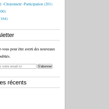
té -citoyenneté -participation
(201)
200)
(164)
letter
vous pour être averti des nouveaux
publiés.
les récents