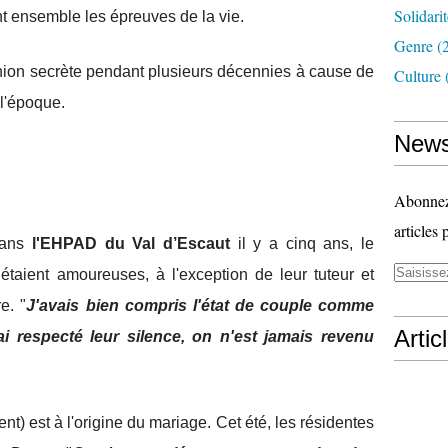
Solidari
nt ensemble les épreuves de la vie.
Genre
(
nion secrète pendant plusieurs décennies à cause de
Culture
 l'époque.
News
Abonnez-
articles 
 dans
l'EHPAD du Val d’Escaut
il y a cinq ans, le
étaient amoureuses, à l'exception de leur tuteur et
re. "
J'avais bien compris l'état de couple comme
Artic
i respecté leur silence, on n'est jamais revenu
ment) est à l'origine du mariage. Cet été, les résidentes