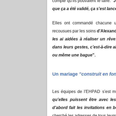
compte qu'ils pouvaient le faire. "
J
que ça a été validé, ça s'est lanc
Elles ont commandé chacune une
recousues par les soins
d'Alexan
les ai aidées à réaliser un rêve
dans leurs gestes, c’est-à-dire al
ou même une bague
".
Un mariage
"construit en fo
Les équipes de l'EHPAD s'est mo
qu'elles puissent être avec l
d'abord fait les invitations e
cherché les adresses de tous leurs