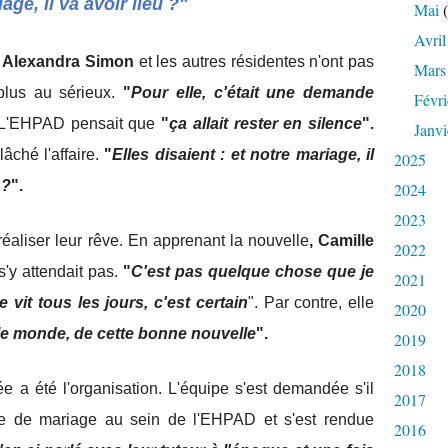
age, il va avoir lieu ?"
Mai
(
Avril
, Alexandra Simon
et les autres résidentes n'ont pas
Mars
plus au sérieux.
"
Pour elle, c'était une demande
Févri
'EHPAD pensait que
"
ça allait rester en silence
".
Janvi
âché l'affaire.
"
Elles disaient : et notre mariage, il
2025
 ?
".
2024
2023
réaliser leur rêve. En apprenant la nouvelle
, Camille
2022
s'y attendait pas.
"
C'est pas quelque chose que je
2021
e vit tous les jours, c'est certain
". Par contre, elle
2020
le monde, de cette bonne nouvelle
".
2019
2018
e a été l'organisation. L'équipe s'est demandée s'il
2017
ête de mariage au sein de l'EHPAD et s'est rendue
2016