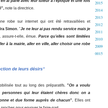
'en ai parlé avec leur tuteur à l'époque et une fois
2015
é
",
note la directrice.
2014
2013
 robe sur internet qui ont été retravaillées et
2012
dra Simon
. "
Je ne leur ai pas rendu service mais je
2011
, assure-t-elle, émue.
Parce qu’elles sont limitées
2010
ler à
la mairie, aller en ville, aller choisir une robe
2009
0015
nction de leurs désirs"
bilisée tout au long des préparatifs.
"
On a voulu
es personnes qui leur étaient chères donc on a
n bonne et due forme auprès de chacun
".
Elles ont
 proches pour envoyer le faire-part.