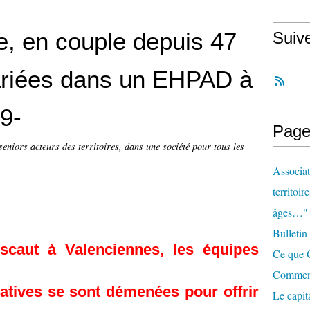
ée, en couple depuis 47
Suiv
ariées dans un EHPAD à
9-
Page
seniors acteurs des territoires, dans une société pour tous les
Associat
territoir
âges…"
Bulletin
caut à Valenciennes, les équipes
Ce que O
Comment 
atives se sont démenées pour offrir
Le capit