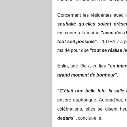
Concernant les résidentes avec l
souhaité qu'elles soient prése
emmener à la mairie
"
avec des d
tout soit possible
"
. L'EHPAD a p
mairie pour que
"
tout se réalise 
Enfin, une fête a eu lieu
"
en inte
grand moment de bonheur
".
"
C'était une belle fête, la salle 
encore euphorique. Aujourd'hui, 
célébrations, elles se disent he
dedans
",
conclut-elle.