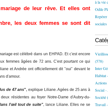
à la vie 
 mariage de leur rêve. Et elles ont
Odile Pl
Repérer l
mbre, les deux femmes se sont dit
sociales 
Caté
Vieillis
 mariage est célébré dans un EHPAD. Et c'est encore
(578)
eux femmes âgées de 72 ans. C'est pourtant ce qui
Inter Gé
iane et Andrée ont officiellement dit "oui" devant le
Habitat 
ans d'amour.
Actions 
lus de 47 ans
",
explique Liliane. Agées de 25 ans à
Social -
Société
(
es deux résidentes au foyer Notre-Dame d'Aubry-du-
Travail 
ans l'œil tout de suite"
, lance Liliane. Elles ne se