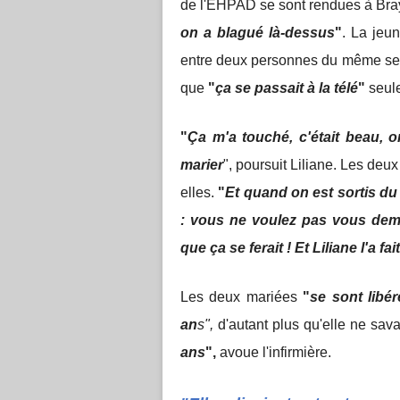
de l'EHPAD se sont rendues à Bra
on a blagué là-dessus
"
. La jeu
entre deux personnes du même sexe 
que
"
ça se passait à la télé
"
seul
"
Ça m'a touché, c'était beau,
marier
", poursuit Liliane. Les deux
elles.
"
Et quand on est sortis du r
: vous ne voulez pas vous dem
que ça se ferait ! Et Liliane l'a fait
Les deux mariées
"
se sont libé
an
s",
d'autant plus qu'elle ne sav
ans
",
avoue l'infirmière.