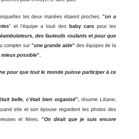
esquelles les deux mariées étaient proches,
"
on a
ntes
" et l'équipe a loué des
baby cars
pour les
éambulateurs, des fauteuils roulants et pour que
u compter sur
"
une grande aide
"
des équipes de la
le mieux possible
".
rne pour que tout le monde puisse participer à ce
était belle, c'était bien organisé
",
résume Liliane,
quand elle et son épouse regardent les photos des
ureuses et fières.
"
On dirait que je suis encore