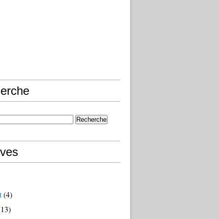
erche
ives
t
(4)
13)