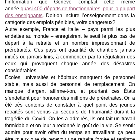
l’information que Genève comptait cette même
année
quasi 400 départs de fonctionnaires, pour la plupart
des enseignants
. Doit-on inclure l’enseignement dans la
catégorie des emplois pénibles, voire dangereux?
Autre exemple, France et Italie – pays parmi les plus
endettés au monde – enregistrent le seuil le plus bas de
départ à la retraite et un nombre impressionnant de
préretraités. Ces pays ont quantité de chantiers jamais
initiés ou jamais finis, à commencer par la régulation des
eaux qui provoquent chaque année des désastres
considérables.
Écoles, universités et hôpitaux manquent de personnel
stable, mais aussi de personnel de remplacement. On
manque d’argent affirme-t-on, et pourtant ces États
s’endettent pour honorer des millions de préretraites. On a
été très contents de constater à quel point des jeunes
retraités sont venus au secours de l’humanité durant la
tragédie du Covid. On les a admirés, ils ont fait un travail
formidable et on leur a redonné le goût de la vie. Se sentir
admiré pour avoir offert du temps en travaillant, ça peut
être mieux que de recevoir une retraite forcée et renforce