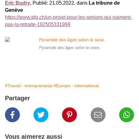
Eric Budry
, Publié: 21.05.2022, dans
La tribune de
Genève
https://www.tdg.ch/un-projet-pour-les-seniors-qui-naiment-
pas-la-retraite-192505331999
Pyramide des âges selon le sexe.
#Travail - entreprenariat
#Europe - international
Partager
Vous aimerez aussi