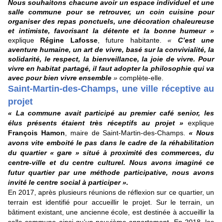
Nous souhaitons chacune avoir un espace individuel et une
salle commune pour se retrouver, un coin cuisine pour
organiser des repas ponctuels, une décoration chaleureuse
et intimiste, favorisant la détente et la bonne humeur »
explique
Régine Lafosse
, future habitante.
«
C’est une
aventure humaine, un art de vivre, basé sur la convivialité, la
solidarité, le respect, la bienveillance, la joie de vivre. Pour
vivre en habitat partagé, il faut adopter la philosophie qui va
avec pour bien vivre ensemble
»
complète-elle.
Saint-Martin-des-Champs, une ville réceptive au
projet
« La commune avait participé au premier café senior, les
élus présents étaient très réceptifs au projet »
explique
François Hamon
, maire de Saint-Martin-des-Champs.
« Nous
avons vite emboité le pas dans le cadre de la réhabilitation
du quartier « gare » situé à proximité des commerces, du
centre-ville et du centre culturel. Nous avons imaginé
ce
futur quartier par une méthode participative, nous avons
invité le centre social à participer ».
En 2017, après plusieurs réunions de réflexion sur ce quartier, un
terrain est identifié pour accueillir le projet. Sur le terrain, un
bâtiment existant, une ancienne école, est destinée à accueillir la