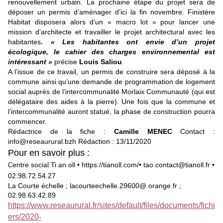
renouvellement urbain. La prochaine étape du projet sera de
déposer un permis d’aménager d’ici la fin novembre. Finistère
Habitat disposera alors d’un « macro lot » pour lancer une
mission d’architecte et travailler le projet architectural avec les
habitantes
.
« Les habitantes ont envie d’un projet
écologique, le cahier des charges environnemental est
intéressant »
précise
Louis Saliou
.
A l’issue de ce travail, un permis de construire sera déposé à la
commune ainsi qu’une demande de programmation de logement
social auprès de l’intercommunalité Morlaix Communauté (qui est
délégataire des aides à la pierre). Une fois que la commune et
l’intercommunalité auront statué, la phase de construction pourra
commencer.
Rédactrice de la fiche :
Camille MENEC
Contact :
info@reseaurural.bzh Rédaction : 13/11/2020
Pour en savoir plus :
entre social Ti an oll • https://tianoll.com/• tao.contact@tianoll.fr •
C
02.98.72.54.27
La Courte échelle ; lacourteechelle.29600@ orange.fr ;
02.98.63.42.89
https://www.reseaurural.fr/sites/default/files/documents/fichi
ers/2020-