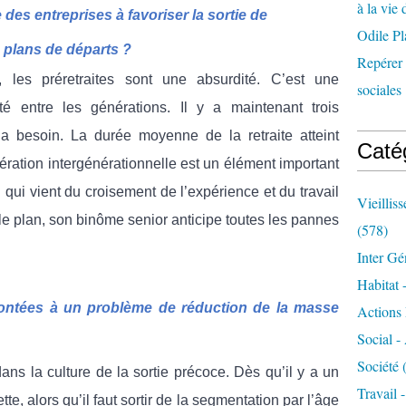
à la vie 
es entreprises à favoriser la sortie de
Odile Pl
s plans de départs ?
Repérer l
 les préretraites sont une absurdité. C’est une
sociales 
té entre les générations. Il y a maintenant trois
a besoin. La durée moyenne de la retraite atteint
Caté
pération intergénérationnelle est un élément important
n qui vient du croisement de l’expérience et du travail
Vieillis
 le plan, son binôme senior anticipe toutes les pannes
(578)
Inter Gé
Habitat 
rontées à un problème de réduction de la masse
Actions 
Social -
Société
(
s la culture de la sortie précoce. Dès qu’il y a un
Travail 
tte, alors qu’il faut sortir de la segmentation par l’âge