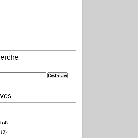
erche
ives
t
(4)
13)