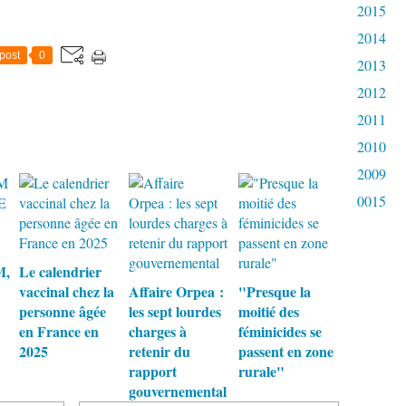
2015
2014
post
0
2013
2012
2011
2010
2009
0015
M,
Le calendrier
vaccinal chez la
Affaire Orpea :
"Presque la
personne âgée
les sept lourdes
moitié des
en France en
charges à
féminicides se
2025
retenir du
passent en zone
rapport
rurale"
gouvernemental