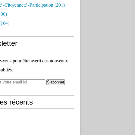
té -citoyenneté -participation
(201)
200)
(164)
letter
vous pour être averti des nouveaux
publiés.
les récents