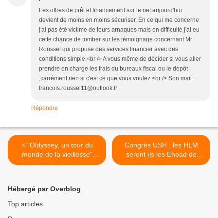
Les offres de prêt et financement sur le net aujourd'hui
devient de moins en moins sécuriser. En ce qui me concerne
j'ai pas été victime de leurs arnaques mais en difficulté j'ai eu
cette chance de tomber sur les témoignage concernant Mr
Roussel qui propose des services financier avec des
conditions simple.<br /> A vous même de décider si vous aller
prendre en charge les frais du bureaux fiscal ou le dépôt
,carrément rien si c'est ce que vous voulez.<br /> Son mail:
francois.roussel11@outlook.fr
Répondre
< "Oldyssey, un tour du
Congrès USH : les HLM
monde de la vieillesse"
seront-ils les Ehpad de
avec projection débat, le 8
demain ? >
octobre à 18h30 à la
REcyclerie
Hébergé par Overblog
Top articles