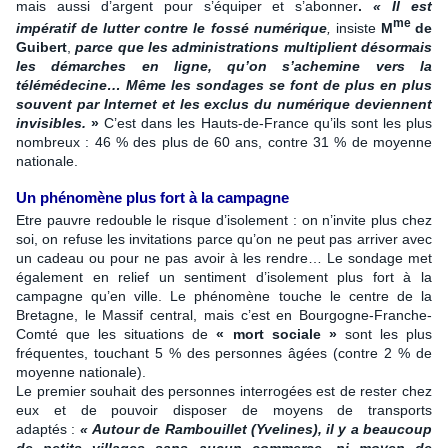
mais aussi d’argent pour s’équiper et s’abonner
.
« Il est
me
impératif de lutter contre le fossé numérique
,
insiste
M
de
Guibert
,
parce que les administrations multiplient désormais
les démarches en ligne, qu’on s’achemine vers la
télémédecine… Même les sondages se font de plus en plus
souvent par Internet et les exclus du numérique deviennent
invisibles.
»
C’est dans les Hauts-de-France qu’ils sont les plus
nombreux : 46 % des plus de 60 ans, contre 31 % de moyenne
nationale.
Un phénomène plus fort à la campagne
Etre pauvre redouble le risque d’isolement : on n’invite plus chez
soi, on refuse les invitations parce qu’on ne peut pas arriver avec
un cadeau ou pour ne pas avoir à les rendre… Le sondage met
également en relief un sentiment d’isolement plus fort à la
campagne qu’en ville. Le phénomène touche le centre de la
Bretagne, le Massif central, mais c’est en Bourgogne-Franche-
Comté que les situations de
« mort sociale »
sont les plus
fréquentes, touchant 5 % des personnes âgées (contre 2 % de
moyenne nationale).
Le premier souhait des personnes interrogées
est de rester chez
eux et de pouvoir disposer de moyens de transports
adaptés :
« Autour de Rambouillet (Yvelines), il y a beaucoup
de petits villages sans aucun commerce, ni moyen de