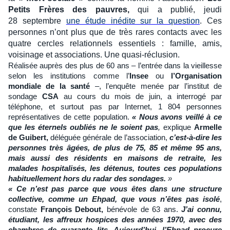
Petits Frères des pauvres,
qui a publié, jeudi
28 septembre
une étude inédite sur la question
. Ces
personnes n’ont plus que de très rares contacts avec les
quatre cercles relationnels essentiels : famille, amis,
voisinage et associations. Une quasi-réclusion.
Réalisée auprès des plus de 60 ans – l’entrée dans la vieillesse
selon les institutions comme l’
Insee
ou
l’Organisation
mondiale de la santé
–, l’enquête menée par l’institut de
sondage
CSA
au cours du mois de juin, a interrogé par
téléphone, et surtout pas par Internet, 1 804 personnes
représentatives de cette population.
« Nous avons veillé à ce
que les éternels oubliés ne le soient pas
,
explique
Armelle
de Guibert,
déléguée générale de l’association,
c’est-à-dire les
personnes très âgées, de plus de 75, 85 et même 95 ans,
mais aussi des résidents en maisons de retraite, les
malades hospitalisés, les détenus, toutes ces populations
habituellement hors du radar des sondages.
»
« Ce n’est pas parce que vous êtes dans une structure
collective, comme un Ehpad, que vous n’êtes pas isolé
,
constate
François Debout,
bénévole de 63 ans.
J’ai connu,
étudiant, les affreux hospices des années 1970, avec des