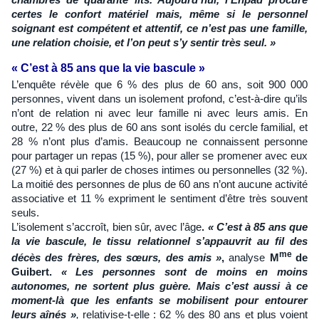
chambres de quarante lits. Aujourd’hui, l’Ehpad procure
certes le confort matériel mais, même si le personnel
soignant est compétent et attentif, ce n’est pas une famille,
une relation choisie, et l’on peut s’y sentir très seul. »
« C’est à 85 ans que la vie bascule »
L’enquête révèle que 6 % des plus de 60 ans, soit 900 000
personnes, vivent dans un isolement profond, c’est-à-dire qu’ils
n’ont de relation ni avec leur famille ni avec leurs amis. En
outre, 22 % des plus de 60 ans sont isolés du cercle familial, et
28 % n’ont plus d’amis. Beaucoup ne connaissent personne
pour partager un repas (15 %), pour aller se promener avec eux
(27 %) et à qui parler de choses intimes ou personnelles (32 %).
La moitié des personnes de plus de 60 ans n’ont aucune activité
associative et 11 % expriment le sentiment d’être très souvent
seuls.
L’isolement s’accroît, bien sûr, avec l’âge
.
« C’est à 85 ans que
la vie bascule, le tissu relationnel s’appauvrit au fil des
me
décès des frères, des sœurs, des amis »
,
analyse
M
de
Guibert.
« Les personnes sont de moins en moins
autonomes, ne sortent plus guère. Mais c’est aussi à ce
moment-là que les enfants se mobilisent pour entourer
leurs aînés »
,
relativise-t-elle : 62 % des 80 ans et plus voient