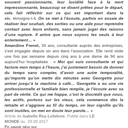
souvent passionnante, leur lucidité face à la mort
impressionnante, beaucoup se disent prêtes pour le départ,
cela fait réfléchir sur ce qui est important dans la
vi
e,
témoigne-t-il
.
On se met à l’écoute, parfois on essaie de
réaliser leur souhait, des sorties ou une aide pour reprendre
contact avec leurs enfants, sans jamais juger des raisons
d’une rupture. Il arrive que nous soyons les seuls à leur
enterrement… »
Amandine Frenet,
34 ans, consultante auprès des entreprises,
s’est engagée depuis six ans dans l’association. Elle rend visite
une fois par semaine depuis cinq ans à une dame de 94 ans
aujourd’hui hospitalisée :
« Moi qui suis consultante et qui
facture mon temps à l’heure, j’ai justement besoin de donner
du temps sans compter, d’avoir une autre temporalité,
qu’importe qu’on mette dix minutes avec Georgette pour
arriver jusqu’à la machine à café… Georgette a eu une vie
professionnelle et familiale bien remplie, je l’écoute avec sa
part de vérité. Ce qui me frappe, c’est le discrédit que nous,
les actifs, portons sur les vieux, cela commence dès la
retraite et s’aggrave au fil du temps, on leur signifie qu’ils
sont inutiles, on met en doute leur parole… »
Article de
Isabelle Rey-Lefebvre
, Publié dans
LE
MONDE
du 29.09.2017
En savoir plus sur