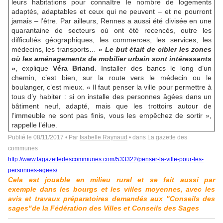
leurs habitations pour connaître le nombre de logements
adaptés, adaptables et ceux qui ne peuvent – et ne pourront
jamais – l’être. Par ailleurs, Rennes a aussi été divisée en une
quarantaine de secteurs où ont été recencés, outre les
difficultés géographiques, les commerces, les services, les
médecins, les transports…
« Le but était de cibler les zones
où les aménagements de mobilier urbain sont intéressants
»
, explique
Véra Briand
. Installer des bancs le long d’un
chemin, c’est bien, sur la route vers le médecin ou le
boulanger, c’est mieux. « Il faut penser la ville pour permettre à
tous d’y habiter : si on installe des personnes âgées dans un
bâtiment neuf, adapté, mais que les trottoirs autour de
l’immeuble ne sont pas finis, vous les empêchez de sortir »,
rappelle l’élue.
Publié le 08/11/2017 • Par
Isabelle Raynaud
• dans La gazette des
communes
http://www.lagazettedescommunes.com/533322/penser-la-ville-pour-les-
personnes-agees/
Cela est jouable en milieu rural et se fait aussi par
exemple dans les bourgs et les villes moyennes, avec les
avis et travaux préparatoires demandés aux "Conseils des
sages"de la
Fédération des Villes et Conseils des Sages