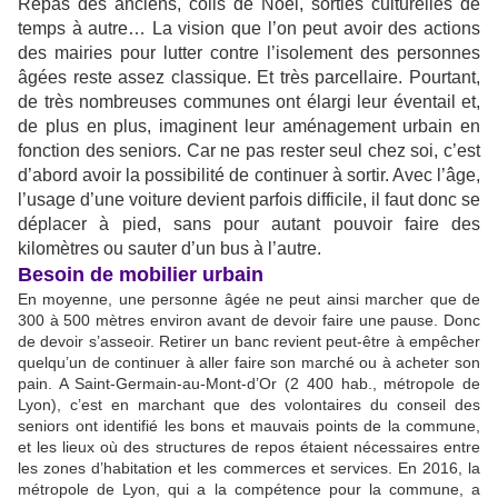
Repas des anciens, colis de Noël, sorties culturelles de
temps à autre… La vision que l’on peut avoir des actions
des mairies pour lutter contre l’isolement des personnes
âgées reste assez classique. Et très parcellaire. Pourtant,
de très nombreuses communes ont élargi leur éventail et,
de plus en plus, imaginent leur aménagement urbain en
fonction des seniors. Car ne pas rester seul chez soi, c’est
d’abord avoir la possibilité de continuer à sortir. Avec l’âge,
l’usage d’une voiture devient parfois difficile, il faut donc se
déplacer à pied, sans pour autant pouvoir faire des
kilomètres ou sauter d’un bus à l’autre.
Besoin de mobilier urbain
En moyenne, une personne âgée ne peut ainsi marcher que de
300 à 500 mètres environ avant de devoir faire une pause. Donc
de devoir s’asseoir. Retirer un banc revient peut-être à empêcher
quelqu’un de continuer à aller faire son marché ou à acheter son
pain. A Saint-Germain-au-Mont-d’Or (2 400 hab., métropole de
Lyon), c’est en marchant que des volontaires du conseil des
seniors ont identifié les bons et mauvais points de la commune,
et les lieux où des structures de repos étaient nécessaires entre
les zones d’habitation et les commerces et services. En 2016, la
métropole de Lyon, qui a la compétence pour la commune, a