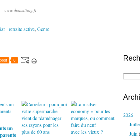
www.domsitting.fr
at - retraite active
,
Genre
Rech
post
0
Arch
2026
Juille
nts un
Juin
(
-parents