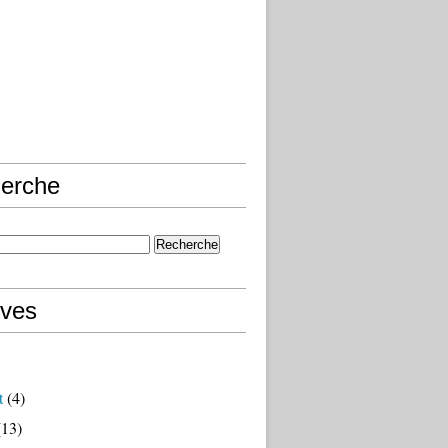
erche
ives
t
(4)
13)