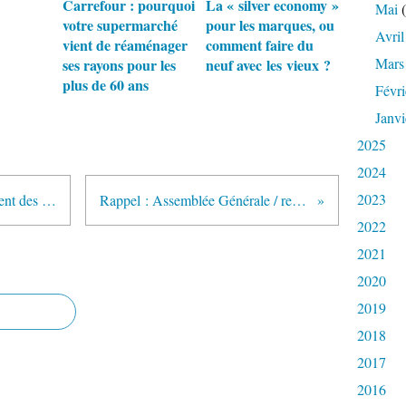
Carrefour : pourquoi
La « silver economy »
Mai
(
votre supermarché
pour les marques, ou
Avril
vient de réaménager
comment faire du
Mars
ses rayons pour les
neuf avec les vieux ?
plus de 60 ans
Févri
Janvi
2025
2024
2023
Petits frères des Pauvres : l'isolement des ainés n'est pas un argument marketing
Rappel : Assemblée Générale / rencontre OR GRIS Mardi 4 juillet
2022
2021
2020
2019
2018
2017
2016