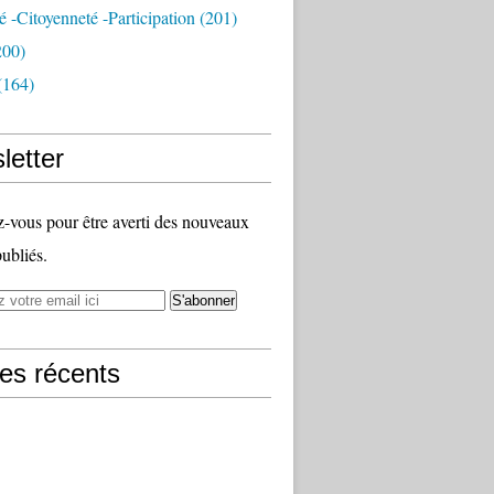
té -citoyenneté -participation
(201)
200)
(164)
letter
vous pour être averti des nouveaux
publiés.
les récents