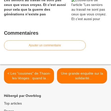
Les seniors au travail ne sont pas
ceux que vous croyez. Et c’est aussi
pour cela que la guerre des
générations n’existe pas
Commentaires
Ajouter un commentaire
< Les "cousines" de Thaon-
Une grande enquête sur la
les-Vosges : quand la
solidarité
création artistique tisse du
intergénérationnelle par
lien social..
Swiss Life : >
Hébergé par Overblog
Top articles