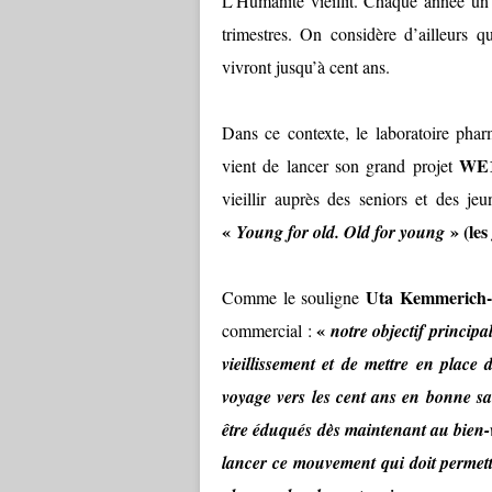
L’Humanité vieillit. Chaque année un 
trimestres. On considère d’ailleurs q
vivront jusqu’à cent ans.
Dans ce contexte, le laboratoire pha
WE1
vient de lancer son grand projet
vieillir auprès des seniors et des je
«
»
(les
Young for old. Old for young
Uta Kemmerich-
Comme le souligne
«
commercial :
notre objectif principa
vieillissement et de mettre en place
voyage vers les cent ans en bonne san
être éduqués dès maintenant au bien-vi
lancer ce mouvement qui doit permettr