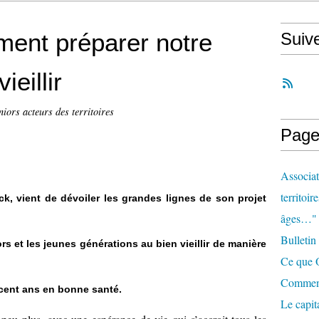
nt préparer notre
Suiv
ieillir
niors acteurs des territoires
Page
Associat
territoir
k, vient de dévoiler les grandes lignes de son projet
âges…"
Bulletin
rs et les jeunes générations au bien vieillir de manière
Ce que O
Comment 
s cent ans en bonne santé.
Le capit