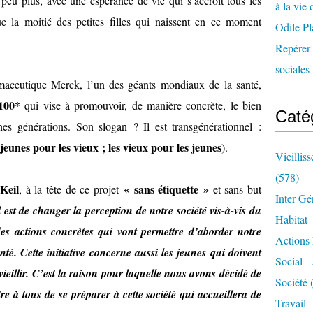
peu plus, avec une espérance de vie qui s’accroit tous les
à la vie 
ue la moitié des petites filles qui naissent en ce moment
Odile Pl
Repérer l
sociales 
rmaceutique Merck, l’un des géants mondiaux de la santé,
00*
qui vise à promouvoir, de manière concrète, le bien
Caté
unes générations. Son slogan ? Il est transgénérationnel :
 jeunes pour les vieux ; les vieux pour les jeunes
).
Vieillis
(578)
Keil
« sans étiquette »
, à la tête de ce projet
et sans but
Inter Gé
l est de changer la perception de notre société vis-à-vis du
Habitat 
 des actions concrètes qui vont permettre d’aborder notre
Actions 
té. Cette initiative concerne aussi les jeunes qui doivent
Social -
eillir. C’est la raison pour laquelle nous avons décidé de
Société
(
e à tous de se préparer à cette société qui accueillera de
Travail 