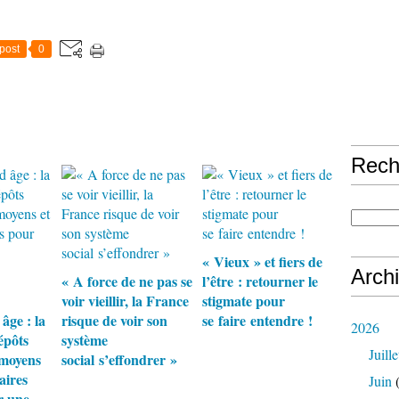
post
0
Rech
« Vieux » et fiers de
Arch
« A force de ne pas se
l’être : retourner le
voir vieillir, la France
stigmate pour
âge : la
risque de voir son
se faire entendre !
2026
épôts
système
Juille
 moyens
social s’effondrer »
aires
Juin
(
r une