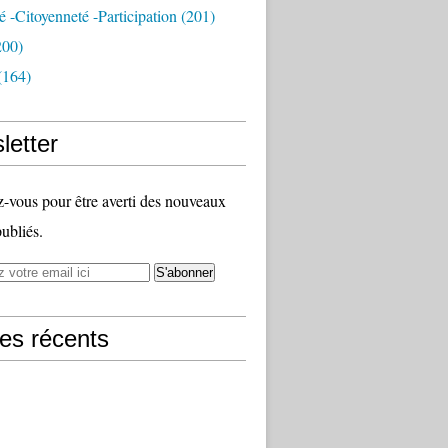
té -citoyenneté -participation
(201)
200)
(164)
letter
vous pour être averti des nouveaux
publiés.
les récents