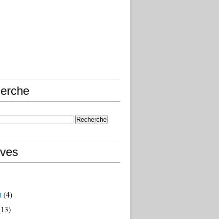
erche
ives
t
(4)
13)