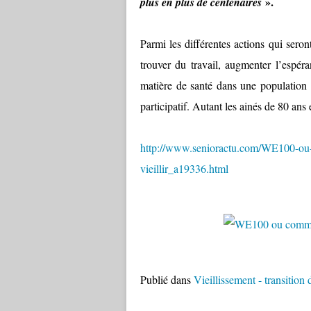
».
plus en plus de centenaires
Parmi les différentes actions qui sero
trouver du travail, augmenter l’espér
matière de santé dans une population v
participatif. Autant les ainés de 80 ans
http://www.senioractu.com/WE100-ou-c
vieillir_a19336.html
Publié dans
Vieillissement - transitio