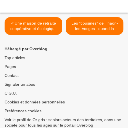
< Une maison de retraite
Les "cousines" de Thaon-
coopérative et écologique
les-Vosges : quand la
pour que « les vieux » ne
création artistique tisse du
deviennent pas « des
lien social.. >
marchandises »
Hébergé par Overblog
Top articles
Pages
Contact
Signaler un abus
C.G.U.
Cookies et données personnelles
Préférences cookies
Voir le profil de Or gris : seniors acteurs des territoires, dans une
société pour tous les âges sur le portail Overblog