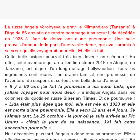
La russe Angela Vorobyeva a gravi le Kilimandjaro (Tanzanie) à
l’âge de 86 ans afin de rendre hommage à sa sœur Lida décédée
en 1923 à l’âge de douze ans d’une pneumonie. Une belle
preuve d’amour de la part d’une vieille dame, qui avait promis à
sa sœur qu’elle voyagerait pour elle. Et elle l’a fait !
Cette belle histoire pourrait très bien devenir un scénario ! En
effet, cette aventure qui a eu lieu fin octobre 2015 en Afrique, en
Tanzanie, est digne d’un long-métrage hollywoodien. Tous les
ingrédients sont réunis : un drame familial, une promesse, de
l’aventure, du suspens et surtout, une belle dose d’amour.
« Il y a 80 ans j'ai fait la promesse à ma sœur Lida, que
j'allais voyager pour nous deux »
a indiqué Angela dans les
colonnes du quotidien russe
Siberian Times
. Et de poursuivre
:
«
Lida était plus âgée que moi, elle est née en 1923 et elle
est morte d'une pneumonie. Elle a vécu 12 ans et 4 jours. Je
l'aimais tant. Le 29 octobre - le jour où je suis arrivée au Pic
Uhuru - c'était le jour de sa naissance. J'ai fait cette
ascension pour elle
».
Huit décennies plus tard, Angela a donc tenu sa promesse. Elle a
effectivement voyagé pour sa sœur ! Et pas n’importe où ! En