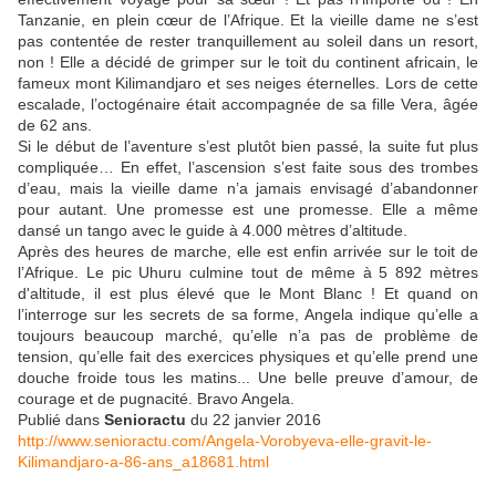
Tanzanie, en plein cœur de l’Afrique. Et la vieille dame ne s’est
pas contentée de rester tranquillement au soleil dans un resort,
non ! Elle a décidé de grimper sur le toit du continent africain, le
fameux mont Kilimandjaro et ses neiges éternelles. Lors de cette
escalade, l’octogénaire était accompagnée de sa fille Vera, âgée
de 62 ans.
Si le début de l’aventure s’est plutôt bien passé, la suite fut plus
compliquée… En effet, l’ascension s’est faite sous des trombes
d’eau, mais la vieille dame n’a jamais envisagé d’abandonner
pour autant. Une promesse est une promesse. Elle a même
dansé un tango avec le guide à 4.000 mètres d’altitude.
Après des heures de marche, elle est enfin arrivée sur le toit de
l’Afrique. Le pic Uhuru culmine tout de même à 5 892 mètres
d'altitude, il est plus élevé que le Mont Blanc ! Et quand on
l’interroge sur les secrets de sa forme, Angela indique qu’elle a
toujours beaucoup marché, qu’elle n’a pas de problème de
tension, qu’elle fait des exercices physiques et qu’elle prend une
douche froide tous les matins... Une belle preuve d’amour, de
courage et de pugnacité. Bravo Angela.
Publié dans
Senioractu
du 22 janvier 2016
http://www.senioractu.com/Angela-Vorobyeva-elle-gravit-le-
Kilimandjaro-a-86-ans_a18681.html