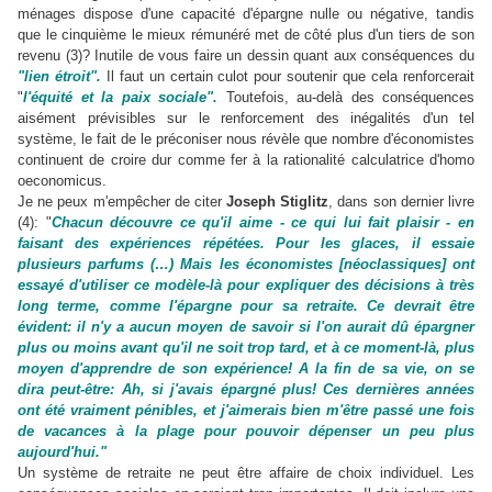
ménages dispose d'une capacité d'épargne nulle ou négative, tandis
que le cinquième le mieux rémunéré met de côté plus d'un tiers de son
revenu (3)? Inutile de vous faire un dessin quant aux conséquences du
"lien étroit".
Il faut un certain culot pour soutenir que cela renforcerait
"
l'équité et la paix sociale".
Toutefois, au-delà des conséquences
aisément prévisibles sur le renforcement des inégalités d'un tel
système, le fait de le préconiser nous révèle que nombre d'économistes
continuent de croire dur comme fer à la rationalité calculatrice d'homo
oeconomicus.
Je ne peux m'empêcher de citer
Joseph Stiglitz
, dans son dernier livre
(4): "
Chacun découvre ce qu'il aime - ce qui lui fait plaisir - en
faisant des expériences répétées. Pour les glaces, il essaie
plusieurs parfums (…) Mais les économistes [néoclassiques] ont
essayé d'utiliser ce modèle-là pour expliquer des décisions à très
long terme, comme l'épargne pour sa retraite. Ce devrait être
évident: il n'y a aucun moyen de savoir si l'on aurait dû épargner
plus ou moins avant qu'il ne soit trop tard, et à ce moment-là, plus
moyen d'apprendre de son expérience! A la fin de sa vie, on se
dira peut-être: Ah, si j'avais épargné plus! Ces dernières années
ont été vraiment pénibles, et j'aimerais bien m'être passé une fois
de vacances à la plage pour pouvoir dépenser un peu plus
aujourd'hui."
Un système de retraite ne peut être affaire de choix individuel. Les