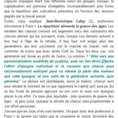
capacité d'épargne étant très différente selon les groupes sociaux, la
capitalisation est porteuse d'inégalités incomparablement plus fortes
que la répartition des cotisations présentes en fonction des revenus
gagnés par le travail passé.
Erreur, nous explique
Jean-Dominique Lafay
(1), professeur
d'économie à Paris I.
La répartition alimente la guerre des âges.
Les
retraités des classes creuses ont largement vécu des cotisations des
classes pleines qui les suivaient, mais, lorsque ces derniers arrivent à
leur tour à l'âge de la retraite, il leur faut soit exiger plus des
générations qui leur succèdent sur le marché du travail, soit se
contenter de moins que leurs aînés n'ont eu. Dans les deux cas, une
génération est lésée au profit de l'autre. La solution ? "
Aller vers une
personnalisation accélérée du système, avec un lien étroit (2)entre
l'effort d'épargne individuel et le montant que chacun peut
raisonnablement anticiper pour sa retraite (à partir des revenus
que cette épargne, et non celle de la génération suivante, aura
générés).
" La phrase est alambiquée, aussi je traduis: chacun aura
pour retraite le montant de ce que rapportera le capital qu'il aura pu (lui
ou les fonds de pension agissant en son nom et avec son épargne)
placer à cet effet. Ce sera plus équitable - plus question de guerre des
âges - et plus juste, puisque la retraite de chacun sera proportionnée à
son effort personnel.
J'avoue que les bras m'en sont tombés. On peut donc être professeur à
Paris I et ignorer (ou taire) que le cinquième le moins rémunéré des