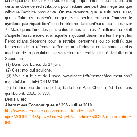
conséquences sociales en seraient trop importantes. Il doit inclure une
certaine dose de redistribution, pour réduire une part des inégalités que
véhicule l'activité productive. On me répondra que je suis hors sujet,
que l'affaire est tranchée et que c'est seulement pour
"sauver le
système par répartition"
que la réforme d'aujourd'hui a lieu. Le sauver
? Mais quand l'une des principales niches fiscales (4 milliards au total)
s'appelle l'assurance-vie, à laquelle s'ajoutent désormais les Perp et les
Perco (plans d'épargne pour la retraite, personnels ou collectifs), que
l'essentiel de la réforme s'effectue au détriment de la partie la plus
modeste de la population, le sauveteur ressemble plus à Tartuffe qu'à
Superman.
(1) Dans Les Echos du 17 juin.
(2) C'est moi qui souligne.
(3) Voir, sur le site de l'Insee, www.insee.fr/fr/themes/document.asp?
reg_id=0&ref_id=ECOFRA09d
(4) Le triomphe de la cupidité, traduit par Paul Chemla, éd. Les liens
qui libèrent, 2010, p. 398.
Denis Clerc
Alternatives Economiques n° 293 - juillet 2010
http://www.alternatives-economiques.fr/index.php?
ogn=MODNL_148&prov=&cat=&lg=fr&id_article=50029&id_publication=
940