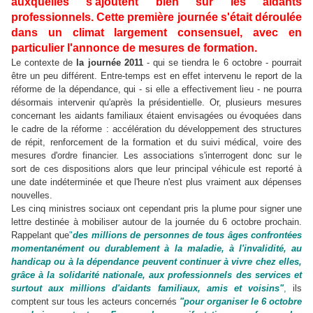
auxquelles s'ajoutent bien sûr les aidants
professionnels. Cette première journée s'était déroulée
dans un climat largement consensuel, avec en
particulier l'annonce de mesures de formation.
Le contexte de
la journée 2011
- qui se tiendra le 6 octobre - pourrait
être un peu différent. Entre-temps est en effet intervenu le report de la
réforme de la dépendance, qui - si elle a effectivement lieu - ne pourra
désormais intervenir qu'après la présidentielle. Or, plusieurs mesures
concernant les aidants familiaux étaient envisagées ou évoquées dans
le cadre de la réforme : accélération du développement des structures
de répit, renforcement de la formation et du suivi médical, voire des
mesures d'ordre financier. Les associations s'interrogent donc sur le
sort de ces dispositions alors que leur principal véhicule est reporté à
une date indéterminée et que l'heure n'est plus vraiment aux dépenses
nouvelles.
Les cinq ministres sociaux ont cependant pris la plume pour signer une
lettre destinée à mobiliser autour de la journée du 6 octobre prochain.
Rappelant que
"
des millions de personnes de tous âges confrontées
momentanément ou durablement à la maladie, à l'invalidité, au
handicap ou à la dépendance peuvent continuer à vivre chez elles,
grâce à la solidarité nationale, aux professionnels des services et
surtout aux millions d'aidants familiaux, amis et voisins"
,
ils
comptent sur tous les acteurs concernés
"pour organiser le 6 octobre