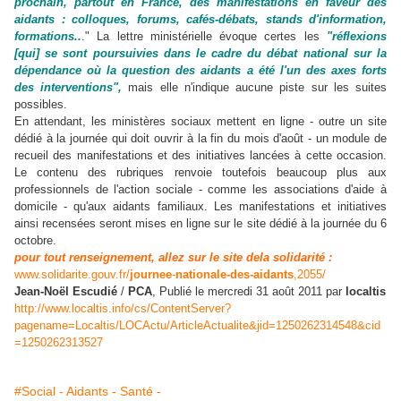
prochain, partout en France, des manifestations en faveur des
aidants : colloques, forums, cafés-débats, stands d'information,
formations..
." La lettre ministérielle évoque certes les
"réflexions
[qui] se sont poursuivies dans le cadre du débat national sur la
dépendance où la question des aidants a été l'un des axes forts
des interventions",
mais elle n'indique aucune piste sur les suites
possibles.
En attendant, les ministères sociaux mettent en ligne - outre un site
dédié à la journée qui doit ouvrir à la fin du mois d'août - un module de
recueil des manifestations et des initiatives lancées à cette occasion.
Le contenu des rubriques renvoie toutefois beaucoup plus aux
professionnels de l'action sociale - comme les associations d'aide à
domicile - qu'aux aidants familiaux. Les manifestations et initiatives
ainsi recensées seront mises en ligne sur le site dédié à la journée du 6
octobre.
pour tout renseignement, allez sur le site dela solidarité :
www.solidarite.gouv.fr/
journee
-
nationale-des-aidants
,2055/
Jean-Noël Escudié
/
PCA
, Publié le mercredi 31 août 2011 par
localtis
http://www.localtis.info/cs/ContentServer?
pagename=Localtis/LOCActu/ArticleActualite&jid=1250262314548&cid
=1250262313527
#Social - Aidants - Santé -