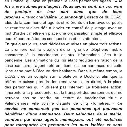
en France, qui vise en premier lieu ces personnes âgées :
« le
Ris a été submergé d’appels. Nous avons senti un vrai vent
de panique de leur part ainsi que de leurs
proches »,
témoigne
Valérie Louannoughi
, directrice du CCAS.
Élus de la commune et agents et référents en lien avec ce public
se réunissent alors début janvier en comité de pilotage, avec un
mot d’ordre : mettre en place une organisation simple et efficace
pour répondre à toutes ces questions et ces attentes.
En quelques jours, sont décidées et mises en place trois actions.
La première est la création d’une ligne de téléphone mobile
consacrée à la vaccination et aux informations liées à la
pandémie. Les animations du Ris étant réduites en raison de la
crise sanitaire, l’agent référent tient les permanences de cette
ligne et se met à l’écoute des habitants. Dans le même temps, le
CCAS crée un compte sur la plateforme Doctolib, afin que la
référente puisse prendre les rendez-vous, en direct, à la place
des personnes qui n’utilisent pas Internet. La troisième action,
inhérente à la précédente, est le transport des personnes qui ne
peuvent pas se rendre au centre de vaccination situé à
Valenciennes, ville voisine distante de cinq kilomètres.
« Ce
service ne concernait pas les personnes qui pouvaient
bénéficier d’une ambulance. Deux véhicules de la mairie,
conduits par deux agents municipaux, ont été mobilisés
pour transporter les personnes les plus isolées et sans