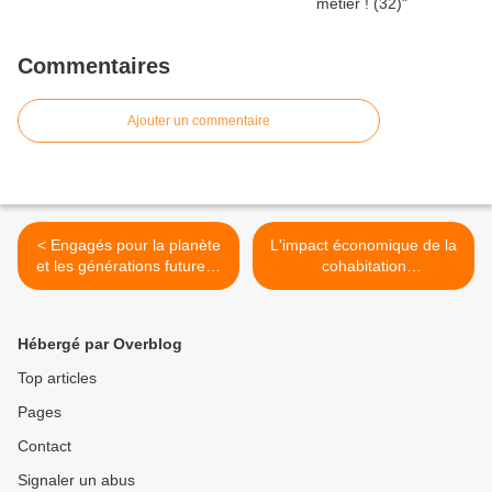
Commentaires
Ajouter un commentaire
< Engagés pour la planète
L'impact économique de la
et les générations futures :
cohabitation
les aînés se mettent au vert
intergénérationnelle
solidaire🤝 >
Hébergé par Overblog
Top articles
Pages
Contact
Signaler un abus