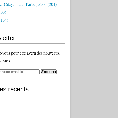
té -citoyenneté -participation
(201)
200)
(164)
letter
vous pour être averti des nouveaux
publiés.
les récents