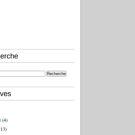
erche
ives
t
(4)
13)