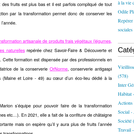
à la vie 
 des fruits est plus bas et il est parfois compliqué de tout
Odile Pl
uction par la transformation permet donc de conserver les
Repérer l
 l’année.
sociales 
nsformation artisanale de produits frais vé
g
étaux (légumes,
Caté
ves naturelles
repérée chez Savoir-Faire & Découverte et
. Cette formation est dispensée par des professionnels en
Vieillis
datrice de la conserverie
OrNorme
, conserverie antigaspi
(578)
es (Maine et Loire - 49) au cœur d’un éco-lieu dédié à la
Inter Gé
Habitat 
Actions 
Marion s’équipe pour pouvoir faire de la transformation
Social -
nes etc…). En 2021, elle a fait de la confiture de châtaigne
Société
(
ortante mais on espère qu’il y aura plus de fruits l’année
Travail 
es transformations.