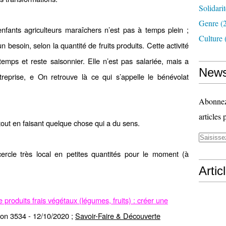
Solidari
Genre
(
nfants agriculteurs maraîchers n’est pas à temps plein ;
Culture
n besoin, selon la quantité de fruits produits. Cette activité
emps et reste saisonnier. Elle n’est pas salariée, mais a
News
ntreprise, e On retrouve là ce qui s’appelle le bénévolat
Abonnez-
articles 
tout en faisant quelque chose qui a du sens.
rcle très local en petites quantités pour le moment (à
Artic
 produits frais vé
g
étaux (légumes, fruits) : créer une
on 3534 - 12/10/2020
;
Savoir-Faire & Découverte