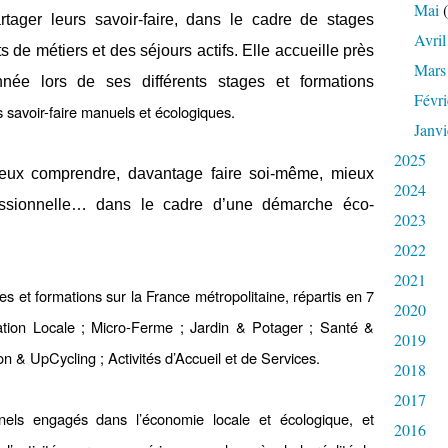
Mai
(
tager leurs savoir-faire, dans le cadre de stages
Avril
s de métiers et des séjours actifs. Elle accueille près
Mars
ée lors de ses différents stages et formations
Févri
s savoir-faire manuels et écologiques.
Janvi
2025
ieux comprendre, davantage faire soi-même, mieux
2024
essionnelle… dans le cadre d’une démarche éco-
2023
2022
2021
 et formations sur la France métropolitaine, répartis en 7
2020
ation Locale ; Micro-Ferme ; Jardin & Potager ; Santé &
2019
on & UpCycling ; Activités d’Accueil et de Services.
2018
2017
nels engagés dans l’économie locale et écologique, et
2016