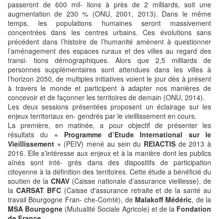
passeront de 600 mil- lions à près de 2 milliards, soit une
augmentation de 230 % (ONU, 2001, 2013). Dans le même
temps, les populations humaines seront massivement
concentrées dans les centres urbains. Ces évolutions sans
précédent dans l’histoire de l’humanité amènent à questionner
l’aménagement des espaces ruraux et des villes au regard des
transi- tions démographiques. Alors que 2,5 milliards de
personnes supplémentaires sont attendues dans les villes à
l’horizon 2050, de multiples initiatives voient le jour dès à présent
à travers le monde et participent à adapter nos manières de
concevoir et de façonner les territoires de demain (ONU, 2014).
Les deux sessions présentées proposent un éclairage sur les
enjeux territoriaux en- gendrés par le vieillissement en cours.
La première, en matinée, a pour objectif de présenter les
résultats du
« Programme d’Etude International sur le
Vieillissement »
(PEIV) mené au sein du
REIACTIS
de 2013 à
2016. Elle s’intéresse aux enjeux et à la manière dont les publics
aînés sont inté- grés dans des dispositifs de participation
citoyenne à la définition des territoires. Cette étude a bénéficié du
soutien de la
CNAV
(Caisse nationale d’assurance vieillesse), de
la
CARSAT BFC
(Caisse d'assurance retraite et de la santé au
travail Bourgogne Fran- che-Comté), de
Malakoff Médéric
, de la
MSA Bourgogne
(Mutualité Sociale Agricole) et de la
Fondation
de France.