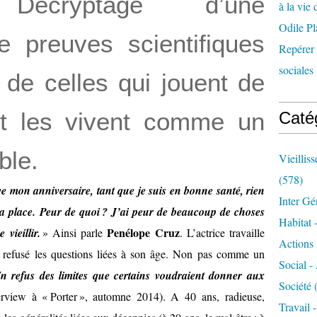
? Décryptage d’une
à la vie 
Odile Pl
re preuves scientifiques
Repérer l
sociales 
de celles qui jouent de
et les vivent comme un
Caté
ble.
Vieillis
(578)
e mon anniversaire, tant que je suis en bonne santé, rien
Inter Gé
a place. Peur de quoi ? J’ai peur de beaucoup de choses
Habitat 
Penélope Cruz
 vieillir.
» Ainsi parle
. L’actrice travaille
Actions 
rs refusé les questions liées à son âge. Non pas comme un
Social -
n refus des limites que certains voudraient donner aux
Société
(
terview à « Porter », automne 2014). A 40 ans, radieuse,
Travail 