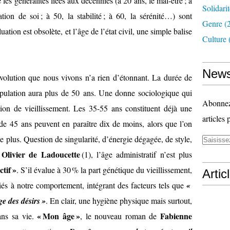
e les généralités liées aux décennies (à 20 ans, le mal-être ; à
Solidari
ation de soi ; à 50, la stabilité ; à 60, la sérénité…) sont
Genre
(
tion est obsolète, et l’âge de l’état civil, une simple balise
Culture
News
révolution que nous vivons n’a rien d’étonnant. La durée de
opulation aura plus de 50 ans. Une donne sociologique qui
Abonnez-
ion de vieillissement. Les 35-55 ans constituent déjà une
articles 
e 45 ans peuvent en paraître dix de moins, alors que l’on
e plus. Question de singularité, d’énergie dégagée, de style,
Olivier de Ladoucette
r
(1), l’âge administratif n’est plus
tif »
. S’il évalue à 30 % la part génétique du vieillissement,
Artic
liés à notre comportement, intégrant des facteurs tels que
«
ge des désirs »
. En clair, une hygiène physique mais surtout,
« Mon âge »
Fabienne
ans sa vie.
, le nouveau roman de