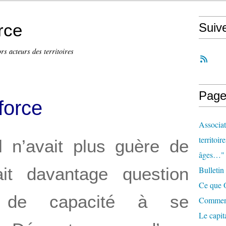
rce
Suiv
rs acteurs des territoires
Page
force
Associat
territoir
il n’avait plus guère de
âges…"
ait davantage question
Bulletin
Ce que O
t de capacité à se
Comment 
Le capit