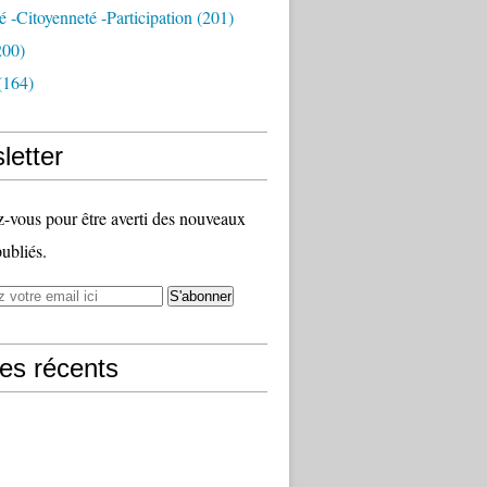
té -citoyenneté -participation
(201)
200)
(164)
letter
vous pour être averti des nouveaux
publiés.
les récents