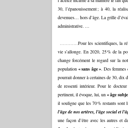
l’actrice incarne à sa manière le fait qu
30, l’épanouissement ; à 40, la réalis
devenues… hors d’âge. La grille d’évalua
administrative. …
…………
Pour les scientifiques, la 
vie s’allonge. En 2020, 25 % de la p
change forcément le regard sur la not
« sans âge »
population
. Des femmes d
pourrait donner à certaines de 30, dix d
de ressenti intérieur. Pour le docteu
« âge subjec
pertinent, il évoque, lui, un
il souligne que les 70 % restants sont 
l’âge de nos artères, l’âge social et l’â
une façon d’être avec les autres et d