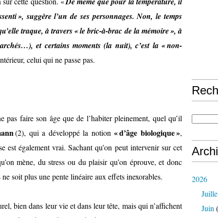
 sur cette question. «
De même que pour la température, il
essenti », suggère l’un de ses personnages. Non, le temps
u’elle traque, à travers « le bric-à-brac de la mémoire », à
marchés…), et certains moments (la nuit), c’est la « non-
intérieur, celui qui ne passe pas.
Rech
ne pas faire son âge que de l’habiter pleinement, quel qu’il
mann
« d’âge biologique »
(2), qui a développé la notion
,
verse est également vrai. Sachant qu’on peut intervenir sur cet
Arch
qu’on mène, du stress ou du plaisir qu’on éprouve, et donc
 ne soit plus une pente linéaire aux effets inexorables.
2026
Juille
l, bien dans leur vie et dans leur tête, mais qui n’affichent
Juin
(