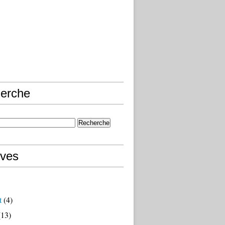
erche
ives
t
(4)
13)