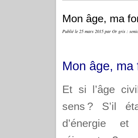
Mon âge, ma fo
Publié le
25 mars 2015
par Or gris : senio
Mon âge, ma 
Et si l’âge civ
sens ? S’il ét
d’énergie e