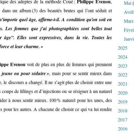
Philippe Evenou
toïque des adeptes de la méthode Coué :
,
Mai
(
 dans un album (3) des beautés brutes qui l’ont séduit et
Avril
n’importe quel âge, affirme-t-il. A condition qu’on soit en
Mars
s. Les femmes que j’ai photographiées sont belles tout
Févri
r âge”.
Elles sont expressives, dans la vie. Toutes les
Janvi
 force et leur charme. »
2025
2024
lippe Evenou
voit de plus en plus de femmes qui prennent
2023
s jeune ou pour séduire »
, mais pour se sentir mieux dans
2022
 le discours a changé. Il ne s’agit plus de choisir entre une
2021
coups de liftings et d’injections ou se résigner à un naturel
2020
ider à nous sentir mieux. 100 % naturel pour les unes, des
2019
s pour les autres. A chacune de choisir ce qui va lui rendre
2018
2017
2016