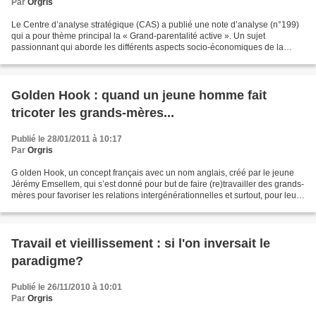
Par
Orgris
Le Centre d’analyse stratégique (CAS) a publié une note d’analyse (n°199)
qui a pour thème principal la « Grand-parentalité active ». Un sujet
passionnant qui aborde les différents aspects socio-économiques de la
place des grands-parents dans la société...
Golden Hook : quand un jeune homme fait
tricoter les grands-mères...
Publié le 28/01/2011 à 10:17
Par
Orgris
G olden Hook, un concept français avec un nom anglais, créé par le jeune
Jérémy Emsellem, qui s’est donné pour but de faire (re)travailler des grands-
mères pour favoriser les relations intergénérationnelles et surtout, pour leur
offrir un petit complément...
Travail et vieillissement : si l'on inversait le
paradigme?
Publié le 26/11/2010 à 10:01
Par
Orgris