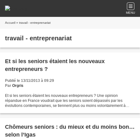
MENU
Accueil
» travail - entreprenariat
travail - entreprenariat
Et si les seniors étaient les nouveaux
entrepreneurs ?
Publié le 13/11/2013 à 09:29
Par
Orgris
Et si les seniors étaient les nouveaux entrepreneurs ? Une opinion
répandue en France voudrait que les seniors soient dépassés par les
évolutions contemporaines, se tiennent plus ou moins volontairement à
l’écart de la vie active et n’aspirent qu’à un...
Chômeurs seniors : du mieux et du moins bon…
selon l’Igas