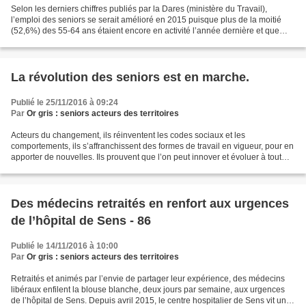
Selon les derniers chiffres publiés par la Dares (ministère du Travail),
l’emploi des seniors se serait amélioré en 2015 puisque plus de la moitié
(52,6%) des 55-64 ans étaient encore en activité l’année dernière et que
parmi eux, 48,7% avaient un emploi...
La révolution des seniors est en marche.
Publié le 25/11/2016 à 09:24
Par
Or gris : seniors acteurs des territoires
Acteurs du changement, ils réinventent les codes sociaux et les
comportements, ils s’affranchissent des formes de travail en vigueur, pour en
apporter de nouvelles. Ils prouvent que l’on peut innover et évoluer à tout
âge et nous amènent jusqu’à repenser...
Des médecins retraités en renfort aux urgences
de l’hôpital de Sens - 86
Publié le 14/11/2016 à 10:00
Par
Or gris : seniors acteurs des territoires
Retraités et animés par l’envie de partager leur expérience, des médecins
libéraux enfilent la blouse blanche, deux jours par semaine, aux urgences
de l’hôpital de Sens. Depuis avril 2015, le centre hospitalier de Sens vit une