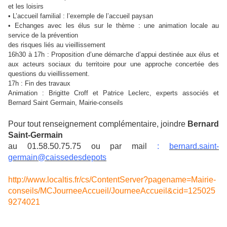
et les loisirs
• L’accueil familial : l’exemple de l’accueil paysan
• Echanges avec les élus sur le thème : une animation locale au
service de la prévention
des risques liés au vieillissement
16h30 à 17h : Proposition d’une démarche d’appui destinée aux élus et
aux acteurs sociaux du territoire pour une approche concertée des
questions du vieillissement.
17h : Fin des travaux
Animation : Brigitte Croff et Patrice Leclerc, experts associés et
Bernard Saint Germain, Mairie-conseils
Pour tout renseignement complémentaire, joindre
Bernard
Saint-Germain
au 01.58.50.75.75 ou par mail
:
bernard.saint-
germain@
c
aissedesdepots
http://www.localtis.fr/cs/ContentServer?pagename=Mairie-
conseils/MCJourneeAccueil/JourneeAccueil&cid=125025
9274021