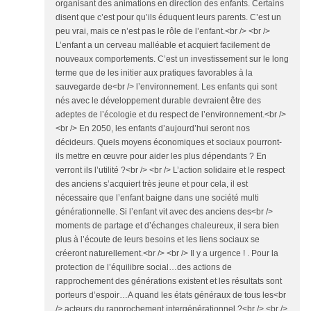
organisant des animations en direction des enfants. Certains
disent que c’est pour qu’ils éduquent leurs parents. C’est un
peu vrai, mais ce n’est pas le rôle de l’enfant.<br /> <br />
L’enfant a un cerveau malléable et acquiert facilement de
nouveaux comportements. C’est un investissement sur le long
terme que de les initier aux pratiques favorables à la
sauvegarde de<br /> l’environnement. Les enfants qui sont
nés avec le développement durable devraient être des
adeptes de l’écologie et du respect de l’environnement.<br />
<br /> En 2050, les enfants d’aujourd’hui seront nos
décideurs. Quels moyens économiques et sociaux pourront-
ils mettre en œuvre pour aider les plus dépendants ? En
verront ils l’utilité ?<br /> <br /> L’action solidaire et le respect
des anciens s’acquiert très jeune et pour cela, il est
nécessaire que l’enfant baigne dans une société multi
générationnelle. Si l’enfant vit avec des anciens des<br />
moments de partage et d’échanges chaleureux, il sera bien
plus à l’écoute de leurs besoins et les liens sociaux se
créeront naturellement.<br /> <br /> Il y a urgence ! . Pour la
protection de l’équilibre social…des actions de
rapprochement des générations existent et les résultats sont
porteurs d’espoir…A quand les états généraux de tous les<br
/> acteurs du rapprochement intergénérationnel ?<br /> <br />