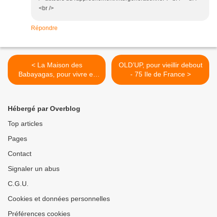
<br />
Répondre
< La Maison des
OLD’UP, pour vieillir debout
Babayagas, pour vivre et
- 75 Ile de France >
vieillir en solidarité et
citoyenneté - 93 Ile de
France
Hébergé par Overblog
Top articles
Pages
Contact
Signaler un abus
C.G.U.
Cookies et données personnelles
Préférences cookies