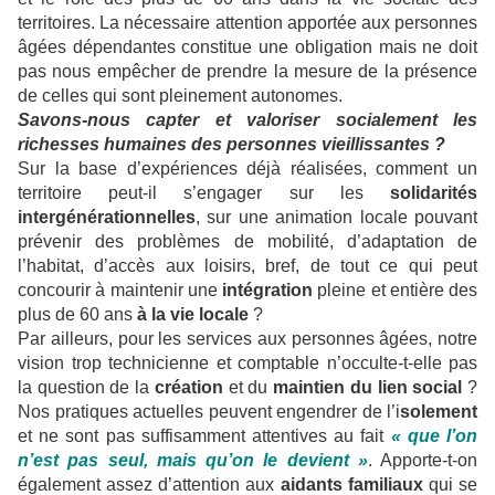
territoires. La nécessaire attention apportée aux personnes
âgées dépendantes constitue une obligation mais ne doit
pas nous empêcher de prendre la mesure de la présence
de celles qui sont pleinement autonomes.
Savons-nous capter et valoriser socialement les
richesses humaines des personnes vieillissantes ?
Sur la base d’expériences déjà réalisées, comment un
territoire peut-il s’engager sur les
solidarités
intergénérationnelles
, sur une animation locale pouvant
prévenir des problèmes de mobilité, d’adaptation de
l’habitat, d’accès aux loisirs, bref, de tout ce qui peut
concourir à maintenir une
intégration
pleine et entière des
plus de 60 ans
à la vie locale
?
Par ailleurs, pour les services aux personnes âgées, notre
vision trop technicienne et comptable n’occulte-t-elle pas
la question de la
création
et du
maintien du lien social
?
Nos pratiques actuelles peuvent engendrer de l’i
solement
et ne sont pas suffisamment attentives au fait
« que l’on
n’est pas seul, mais qu’on le devient »
. Apporte-t-on
également assez d’attention aux
aidants familiaux
qui se